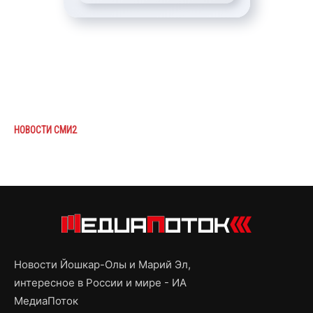
НОВОСТИ СМИ2
Новости Йошкар-Олы и Марий Эл,
интересное в России и мире - ИА
МедиаПоток