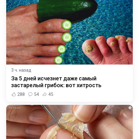
3 ч. назад
За 5 дней исчезнет даже самый
застарелый грибок: вот хитрость
288
54
45
i