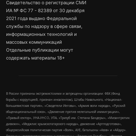
Свидетельство о регистрации СМИ
ИА № ФС 77 - 82389 от 30 декабря
2021 года выдано Федеральной
службы по надзору в сфере связи,
информационных технологий и
массовых коммуникаций
Отдельные публикации могут
содержать материалы 18+
В России признаны экстремистскими и запрещены организации: ФБК (Фонд
борьбы с коррупцией, признан иноагентом), Штабы Навального, «Национал-
большевистская партия», «Свидетели Иеговы», «Армия воли народа», «Русский
общенациональный союз», «Движение против нелегальной иммиграции»,
«Правый сектор», УНА-УНСО, УПА, «Тризуб им. Степана Бандеры», «Мизантропик
дивижн», «Меджлис крымскотатарского народа», движение «Артподготовка»,
общероссийская политическая партия «Воля», АУЕ, батальоны «Азов» и «Айдар».