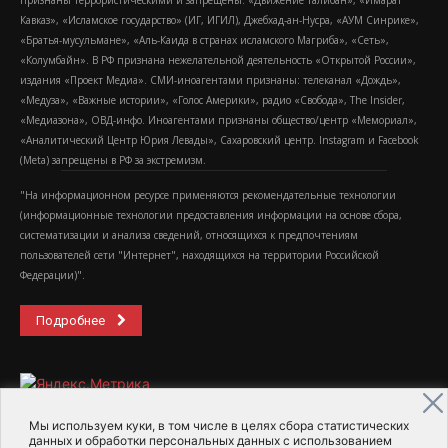
Признаны террористическими и запрещены: «Движение Талибан», «Имарат
Кавказ», «Исламское государство» (ИГ, ИГИЛ), Джебхад-ан-Нусра, «АУМ Синрике»,
«Братья-мусульмане», «Аль-Каида в странах исламского Магриба», «Сеть»,
«Колумбайн». В РФ признана нежелательной деятельность «Открытой России»,
издания «Проект Медиа». СМИ-иноагентами признаны: телеканал «Дождь»,
«Медуза», «Важные истории», «Голос Америки», радио «Свобода», The Insider,
«Медиазона», ОВД-инфо. Иноагентами признаны общество/центр «Мемориал»,
«Аналитический Центр Юрия Левады», Сахаровский центр. Instagram и Facebook
(Metа) запрещены в РФ за экстремизм.
"На информационном ресурсе применяются рекомендательные технологии
(информационные технологии предоставления информации на основе сбора,
систематизации и анализа сведений, относящихся к предпочтениям
пользователей сети "Интернет", находящихся на территории Российской
Федерации)".
Подробнее
Мы используем куки, в том числе в целях сбора статистических
данных и обработки персональных данных с использованием