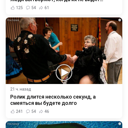
125
54
61
i
21 ч. назад
Ролик длится несколько секунд, а
смеяться вы будете долго
241
54
46
i