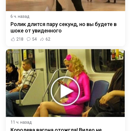
6 ч. назад
Ролик длится пару секунд, но вы будете в
шоке от увиденного
218
54
62
i
11 ч. назад
Королева вагона отожгла! Видео не