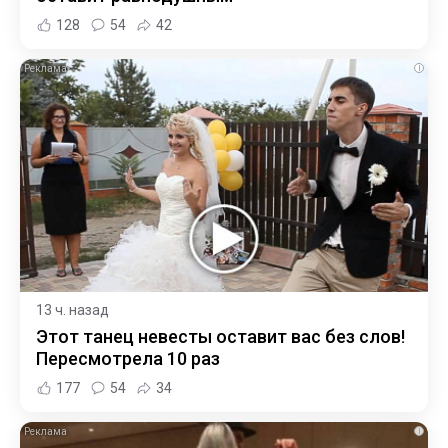
128
54
42
i
13 ч. назад
Этот танец невесты оставит вас без слов!
Пересмотрела 10 раз
177
54
34
i