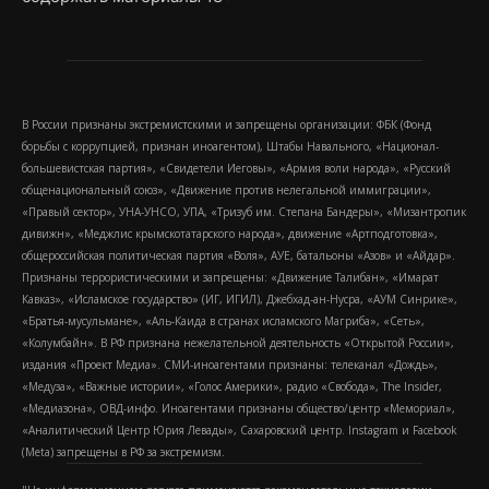
В России признаны экстремистскими и запрещены организации: ФБК (Фонд
борьбы с коррупцией, признан иноагентом), Штабы Навального, «Национал-
большевистская партия», «Свидетели Иеговы», «Армия воли народа», «Русский
общенациональный союз», «Движение против нелегальной иммиграции»,
«Правый сектор», УНА-УНСО, УПА, «Тризуб им. Степана Бандеры», «Мизантропик
дивижн», «Меджлис крымскотатарского народа», движение «Артподготовка»,
общероссийская политическая партия «Воля», АУЕ, батальоны «Азов» и «Айдар».
Признаны террористическими и запрещены: «Движение Талибан», «Имарат
Кавказ», «Исламское государство» (ИГ, ИГИЛ), Джебхад-ан-Нусра, «АУМ Синрике»,
«Братья-мусульмане», «Аль-Каида в странах исламского Магриба», «Сеть»,
«Колумбайн». В РФ признана нежелательной деятельность «Открытой России»,
издания «Проект Медиа». СМИ-иноагентами признаны: телеканал «Дождь»,
«Медуза», «Важные истории», «Голос Америки», радио «Свобода», The Insider,
«Медиазона», ОВД-инфо. Иноагентами признаны общество/центр «Мемориал»,
«Аналитический Центр Юрия Левады», Сахаровский центр. Instagram и Facebook
(Metа) запрещены в РФ за экстремизм.