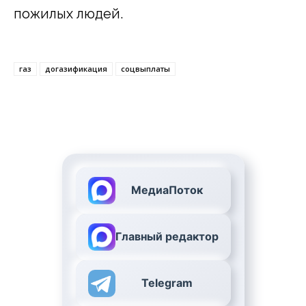
пожилых людей.
газ
догазификация
соцвыплаты
МедиаПоток
Главный редактор
Telegram