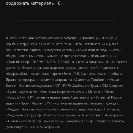
содержать материалы 18+
В России признаны экстремистскими и запрещены организации: ФБК (Фонд
борьбы с коррупцией, признан иноагентом), Штабы Навального, «Национал-
большевистская партия», «Свидетели Иеговы», «Армия воли народа», «Русский
общенациональный союз», «Движение против нелегальной иммиграции»,
«Правый сектор», УНА-УНСО, УПА, «Тризуб им. Степана Бандеры», «Мизантропик
дивижн», «Меджлис крымскотатарского народа», движение «Артподготовка»,
общероссийская политическая партия «Воля», АУЕ, батальоны «Азов» и «Айдар».
Признаны террористическими и запрещены: «Движение Талибан», «Имарат
Кавказ», «Исламское государство» (ИГ, ИГИЛ), Джебхад-ан-Нусра, «АУМ Синрике»,
«Братья-мусульмане», «Аль-Каида в странах исламского Магриба», «Сеть»,
«Колумбайн». В РФ признана нежелательной деятельность «Открытой России»,
издания «Проект Медиа». СМИ-иноагентами признаны: телеканал «Дождь»,
«Медуза», «Важные истории», «Голос Америки», радио «Свобода», The Insider,
«Медиазона», ОВД-инфо. Иноагентами признаны общество/центр «Мемориал»,
«Аналитический Центр Юрия Левады», Сахаровский центр. Instagram и Facebook
(Metа) запрещены в РФ за экстремизм.