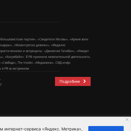
-большевистская партия», «Свидетели Иеговы», «Армия воли
 Бандеры», «Мизантропик дивижн», «Меджлис
еррористическими и запрещены: «Движение Талибан», «Имарат
еть», «Колумбайн». В РФ признана нежелательной деятельность
Свобода», The Insider, «Медиазона», ОВД-инфо.
в РФ за экстремизм.
,
Подробнее
".
ем интернет-сервиса «Яндекс. Метрика»,