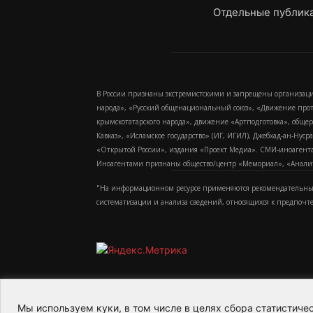
Отдельные публика
В России признаны экстремистскими и запрещены организаци
народа», «Русский общенациональный союз», «Движение про
крымскотатарского народа», движение «Артподготовка», обще
Кавказ», «Исламское государство» (ИГ, ИГИЛ), Джебхад-ан-Ну
«Открытой России», издания «Проект Медиа». СМИ-иноагентам
Иноагентами признаны общество/центр «Мемориал», «Аналитич
"На информационном ресурсе применяются рекомендательные
систематизации и анализа сведений, относящихся к предпочт
Мы используем куки, в том числе в целях сбора статистич