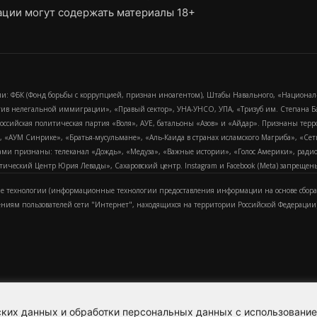
ции могут содержать материалы 18+
и: ФБК (Фонд борьбы с коррупцией, признан иноагентом), Штабы Навального, «Национал
тив нелегальной иммиграции», «Правый сектор», УНА-УНСО, УПА, «Тризуб им. Степана
российская политическая партия «Воля», АУЕ, батальоны «Азов» и «Айдар». Признаны т
сра, «АУМ Синрике», «Братья-мусульмане», «Аль-Каида в странах исламского Магриба», «С
и признаны: телеканал «Дождь», «Медуза», «Важные истории», «Голос Америки», радио «
еский Центр Юрия Левады», Сахаровский центр. Instagram и Facebook (Metа) запрещены 
 технологии (информационные технологии предоставления информации на основе сбора
ениям пользователей сети "Интернет", находящихся на территории Российской Федерации)
еских данных и обработки персональных данных с использовани