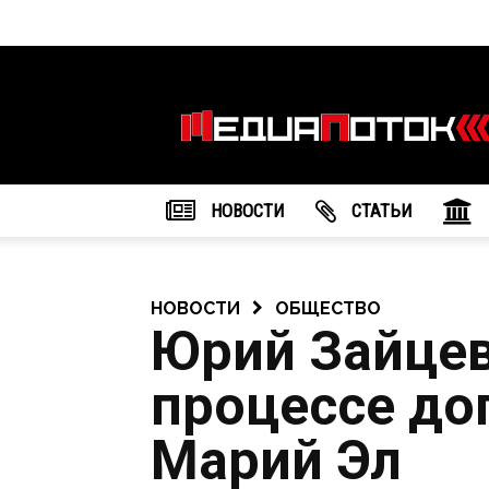
Информационное
агентство
"МедиаПоток"
НОВОСТИ
CТАТЬИ
НОВОСТИ
ОБЩЕСТВО
Юрий Зайцев
процессе до
Марий Эл