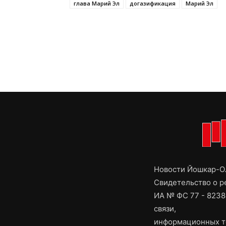
глава Марий Эл
догазификация
Марий Эл
Новости Йошкар-Ол
Свидетельство о 
ИА № ФС 77 - 8238
связи,
информационных т