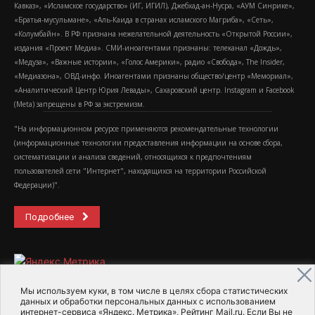
Кавказ», «Исламское государство» (ИГ, ИГИЛ), Джебхад-ан-Нусра, «АУМ Синрике»,
«Братья-мусульмане», «Аль-Каида в странах исламского Магриба», «Сеть»,
«Колумбайн». В РФ признана нежелательной деятельность «Открытой России»,
издания «Проект Медиа». СМИ-иноагентами признаны: телеканал «Дождь»,
«Медуза», «Важные истории», «Голос Америки», радио «Свобода», The Insider,
«Медиазона», ОВД-инфо. Иноагентами признаны общество/центр «Мемориал»,
«Аналитический Центр Юрия Левады», Сахаровский центр. Instagram и Facebook
(Metа) запрещены в РФ за экстремизм.
"На информационном ресурсе применяются рекомендательные технологии
(информационные технологии предоставления информации на основе сбора,
систематизации и анализа сведений, относящихся к предпочтениям
пользователей сети "Интернет", находящихся на территории Российской
Федерации)".
Подробнее
Мы используем куки, в том числе в целях сбора статистических
данных и обработки персональных данных с использованием
интернет-сервиса «Яндекс. Метрика», Рейтинг Mail.ru. Если Вы не