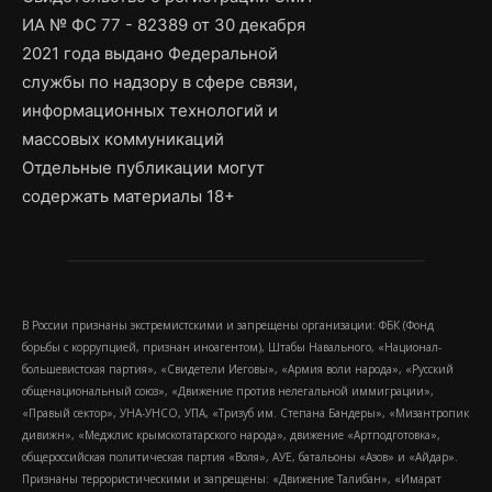
ИА № ФС 77 - 82389 от 30 декабря
2021 года выдано Федеральной
службы по надзору в сфере связи,
информационных технологий и
массовых коммуникаций
Отдельные публикации могут
содержать материалы 18+
В России признаны экстремистскими и запрещены организации: ФБК (Фонд
борьбы с коррупцией, признан иноагентом), Штабы Навального, «Национал-
большевистская партия», «Свидетели Иеговы», «Армия воли народа», «Русский
общенациональный союз», «Движение против нелегальной иммиграции»,
«Правый сектор», УНА-УНСО, УПА, «Тризуб им. Степана Бандеры», «Мизантропик
дивижн», «Меджлис крымскотатарского народа», движение «Артподготовка»,
общероссийская политическая партия «Воля», АУЕ, батальоны «Азов» и «Айдар».
Признаны террористическими и запрещены: «Движение Талибан», «Имарат