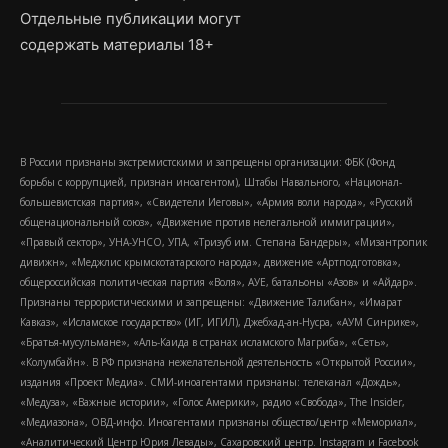
Отдельные публикации могут
содержать материалы 18+
В России признаны экстремистскими и запрещены организации: ФБК (Фонд
борьбы с коррупцией, признан иноагентом), Штабы Навального, «Национал-
большевистская партия», «Свидетели Иеговы», «Армия воли народа», «Русский
общенациональный союз», «Движение против нелегальной иммиграции»,
«Правый сектор», УНА-УНСО, УПА, «Тризуб им. Степана Бандеры», «Мизантропик
дивижн», «Меджлис крымскотатарского народа», движение «Артподготовка»,
общероссийская политическая партия «Воля», АУЕ, батальоны «Азов» и «Айдар».
Признаны террористическими и запрещены: «Движение Талибан», «Имарат
Кавказ», «Исламское государство» (ИГ, ИГИЛ), Джебхад-ан-Нусра, «АУМ Синрике»,
«Братья-мусульмане», «Аль-Каида в странах исламского Магриба», «Сеть»,
«Колумбайн». В РФ признана нежелательной деятельность «Открытой России»,
издания «Проект Медиа». СМИ-иноагентами признаны: телеканал «Дождь»,
«Медуза», «Важные истории», «Голос Америки», радио «Свобода», The Insider,
«Медиазона», ОВД-инфо. Иноагентами признаны общество/центр «Мемориал»,
«Аналитический Центр Юрия Левады», Сахаровский центр. Instagram и Facebook