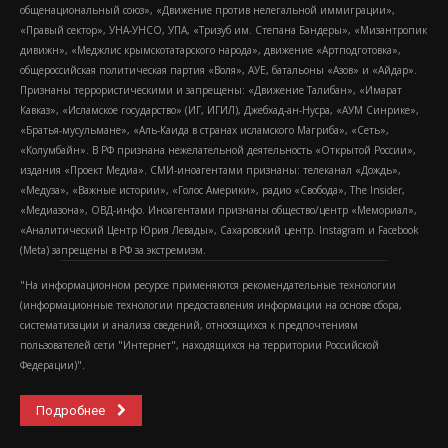
общенациональный союз», «Движение против нелегальной иммиграции»,
«Правый сектор», УНА-УНСО, УПА, «Тризуб им. Степана Бандеры», «Мизантропик
дивижн», «Меджлис крымскотатарского народа», движение «Артподготовка»,
общероссийская политическая партия «Воля», АУЕ, батальоны «Азов» и «Айдар».
Признаны террористическими и запрещены: «Движение Талибан», «Имарат
Кавказ», «Исламское государство» (ИГ, ИГИЛ), Джебхад-ан-Нусра, «АУМ Синрике»,
«Братья-мусульмане», «Аль-Каида в странах исламского Магриба», «Сеть»,
«Колумбайн». В РФ признана нежелательной деятельность «Открытой России»,
издания «Проект Медиа». СМИ-иноагентами признаны: телеканал «Дождь»,
«Медуза», «Важные истории», «Голос Америки», радио «Свобода», The Insider,
«Медиазона», ОВД-инфо. Иноагентами признаны общество/центр «Мемориал»,
«Аналитический Центр Юрия Левады», Сахаровский центр. Instagram и Facebook
(Metа) запрещены в РФ за экстремизм.
"На информационном ресурсе применяются рекомендательные технологии
(информационные технологии предоставления информации на основе сбора,
систематизации и анализа сведений, относящихся к предпочтениям
пользователей сети "Интернет", находящихся на территории Российской
Федерации)".
Подробнее