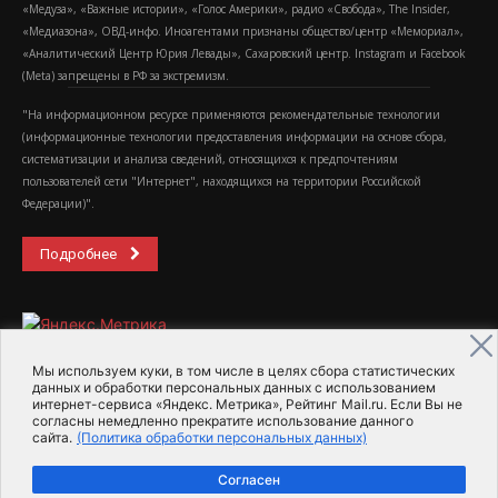
«Медуза», «Важные истории», «Голос Америки», радио «Свобода», The Insider,
«Медиазона», ОВД-инфо. Иноагентами признаны общество/центр «Мемориал»,
«Аналитический Центр Юрия Левады», Сахаровский центр. Instagram и Facebook
(Metа) запрещены в РФ за экстремизм.
"На информационном ресурсе применяются рекомендательные технологии
(информационные технологии предоставления информации на основе сбора,
систематизации и анализа сведений, относящихся к предпочтениям
пользователей сети "Интернет", находящихся на территории Российской
Федерации)".
Подробнее
Мы используем куки, в том числе в целях сбора статистических
данных и обработки персональных данных с использованием
интернет-сервиса «Яндекс. Метрика», Рейтинг Mail.ru. Если Вы не
2015-2026- Информационное агентство МедиаПоток
согласны немедленно прекратите использование данного
сайта.
(Политика обработки персональных данных)
Для справки
Об издании
Пользовательское соглашение
Согласен
Политика обработки персональных данных