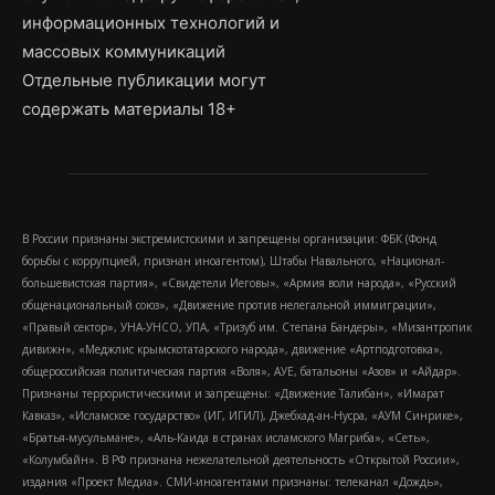
информационных технологий и
массовых коммуникаций
Отдельные публикации могут
содержать материалы 18+
В России признаны экстремистскими и запрещены организации: ФБК (Фонд
борьбы с коррупцией, признан иноагентом), Штабы Навального, «Национал-
большевистская партия», «Свидетели Иеговы», «Армия воли народа», «Русский
общенациональный союз», «Движение против нелегальной иммиграции»,
«Правый сектор», УНА-УНСО, УПА, «Тризуб им. Степана Бандеры», «Мизантропик
дивижн», «Меджлис крымскотатарского народа», движение «Артподготовка»,
общероссийская политическая партия «Воля», АУЕ, батальоны «Азов» и «Айдар».
Признаны террористическими и запрещены: «Движение Талибан», «Имарат
Кавказ», «Исламское государство» (ИГ, ИГИЛ), Джебхад-ан-Нусра, «АУМ Синрике»,
«Братья-мусульмане», «Аль-Каида в странах исламского Магриба», «Сеть»,
«Колумбайн». В РФ признана нежелательной деятельность «Открытой России»,
издания «Проект Медиа». СМИ-иноагентами признаны: телеканал «Дождь»,