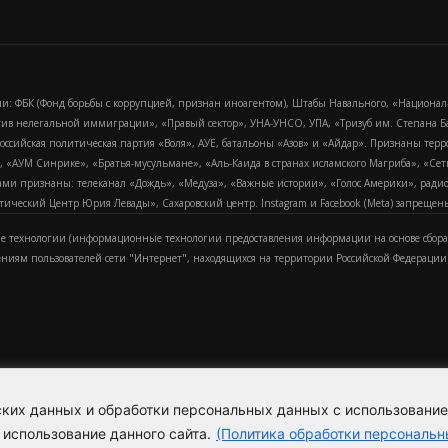
и: ФБК (Фонд борьбы с коррупцией, признан иноагентом), Штабы Навального, «Национал
тив нелегальной иммиграции», «Правый сектор», УНА-УНСО, УПА, «Тризуб им. Степана
российская политическая партия «Воля», АУЕ, батальоны «Азов» и «Айдар». Признаны т
сра, «АУМ Синрике», «Братья-мусульмане», «Аль-Каида в странах исламского Магриба», «С
и признаны: телеканал «Дождь», «Медуза», «Важные истории», «Голос Америки», радио «
еский Центр Юрия Левады», Сахаровский центр. Instagram и Facebook (Metа) запрещены 
 технологии (информационные технологии предоставления информации на основе сбора
ениям пользователей сети "Интернет", находящихся на территории Российской Федерации)
еских данных и обработки персональных данных с использовани
Для справки
Об издании
Пол
к
 использование данного сайта.
(Политика обработки персональн
Политика обработки персональ