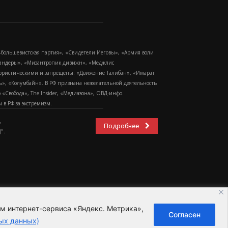
-большевистская партия», «Свидетели Иеговы», «Армия воли
 Бандеры», «Мизантропик дивижн», «Меджлис
еррористическими и запрещены: «Движение Талибан», «Имарат
еть», «Колумбайн». В РФ признана нежелательной деятельность
Свобода», The Insider, «Медиазона», ОВД-инфо.
в РФ за экстремизм.
,
Подробнее
".
ем интернет-сервиса «Яндекс. Метрика»,
Согласен
ьзовательское соглашение
ых данных)
ных данных