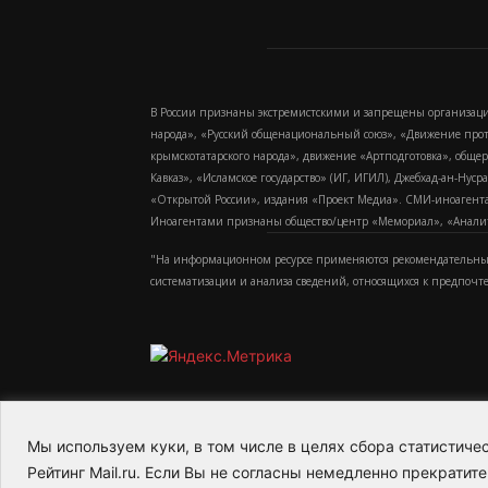
В России признаны экстремистскими и запрещены организаци
народа», «Русский общенациональный союз», «Движение про
крымскотатарского народа», движение «Артподготовка», обще
Кавказ», «Исламское государство» (ИГ, ИГИЛ), Джебхад-ан-Ну
«Открытой России», издания «Проект Медиа». СМИ-иноагентам
Иноагентами признаны общество/центр «Мемориал», «Аналитич
"На информационном ресурсе применяются рекомендательные
систематизации и анализа сведений, относящихся к предпочт
Мы используем куки, в том числе в целях сбора статистич
2015-2026- Информационное агентство МедиаПото
Рейтинг Mail.ru. Если Вы не согласны немедленно прекратите