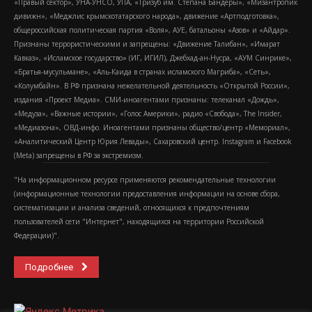
«Правый сектор», УНА-УНСО, УПА, «Тризуб им. Степана Бандеры», «Мизантропик
дивижн», «Меджлис крымскотатарского народа», движение «Артподготовка»,
общероссийская политическая партия «Воля», АУЕ, батальоны «Азов» и «Айдар».
Признаны террористическими и запрещены: «Движение Талибан», «Имарат
Кавказ», «Исламское государство» (ИГ, ИГИЛ), Джебхад-ан-Нусра, «АУМ Синрике»,
«Братья-мусульмане», «Аль-Каида в странах исламского Магриба», «Сеть»,
«Колумбайн». В РФ признана нежелательной деятельность «Открытой России»,
издания «Проект Медиа». СМИ-иноагентами признаны: телеканал «Дождь»,
«Медуза», «Важные истории», «Голос Америки», радио «Свобода», The Insider,
«Медиазона», ОВД-инфо. Иноагентами признаны общество/центр «Мемориал»,
«Аналитический Центр Юрия Левады», Сахаровский центр. Instagram и Facebook
(Metа) запрещены в РФ за экстремизм.
"На информационном ресурсе применяются рекомендательные технологии
(информационные технологии предоставления информации на основе сбора,
систематизации и анализа сведений, относящихся к предпочтениям
пользователей сети "Интернет", находящихся на территории Российской
Федерации)".
Подробнее