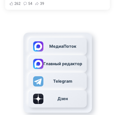
262
54
39
МедиаПоток
Главный редактор
Telegram
Дзен