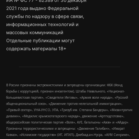
ИА № ФС 77 - 82389 от 30 декабря
2021 года выдано Федеральной
службы по надзору в сфере связи,
информационных технологий и
массовых коммуникаций
Отдельные публикации могут
содержать материалы 18+
В России признаны экстремистскими и запрещены организации: ФБК (Фонд
борьбы с коррупцией, признан иноагентом), Штабы Навального, «Национал-
большевистская партия», «Свидетели Иеговы», «Армия воли народа», «Русский
общенациональный союз», «Движение против нелегальной иммиграции»,
«Правый сектор», УНА-УНСО, УПА, «Тризуб им. Степана Бандеры», «Мизантропик
дивижн», «Меджлис крымскотатарского народа», движение «Артподготовка»,
общероссийская политическая партия «Воля», АУЕ, батальоны «Азов» и «Айдар».
Признаны террористическими и запрещены: «Движение Талибан», «Имарат
Кавказ», «Исламское государство» (ИГ, ИГИЛ), Джебхад-ан-Нусра, «АУМ Синрике»,