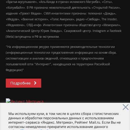
«Братья-мусульмане», «Аль-Каида в странах исламского Магриба», «Сеть»,
«Колумбайн». В РФ признана нежелательной деятельность «Открытой России»,
издания «Проект Медиа». СМИ-иноагентами признаны: телеканал «Дождь»,
«Медуза», «Важные истории», «Голос Америки», радио «Свобода», The Insider,
«Медиазона», ОВД-инфо. Иноагентами признаны общество/центр «Мемориал»,
«Аналитический Центр Юрия Левады», Сахаровский центр. Instagram и Facebook
(Metа) запрещены в РФ за экстремизм.
"На информационном ресурсе применяются рекомендательные технологии
(информационные технологии предоставления информации на основе сбора,
систематизации и анализа сведений, относящихся к предпочтениям
пользователей сети "Интернет", находящихся на территории Российской
Федерации)".
Подробнее
Мы используем куки, в том числе в целях сбора статистических
данных и обработки персональных данных с использованием
интернет-сервиса «Яндекс. Метрика», Рейтинг Mail.ru. Если Вы не
2015-2026- Информационное агентство МедиаПоток
согласны немедленно прекратите использование данного