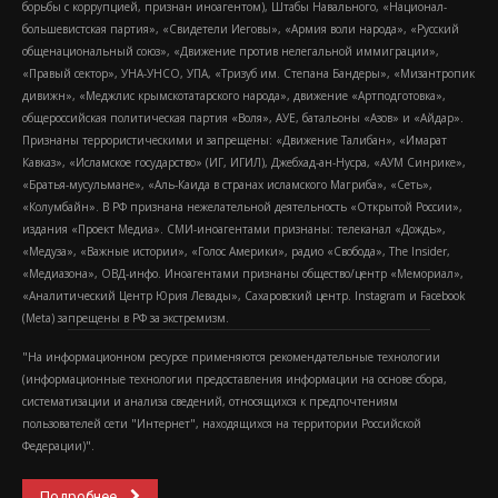
борьбы с коррупцией, признан иноагентом), Штабы Навального, «Национал-
большевистская партия», «Свидетели Иеговы», «Армия воли народа», «Русский
общенациональный союз», «Движение против нелегальной иммиграции»,
«Правый сектор», УНА-УНСО, УПА, «Тризуб им. Степана Бандеры», «Мизантропик
дивижн», «Меджлис крымскотатарского народа», движение «Артподготовка»,
общероссийская политическая партия «Воля», АУЕ, батальоны «Азов» и «Айдар».
Признаны террористическими и запрещены: «Движение Талибан», «Имарат
Кавказ», «Исламское государство» (ИГ, ИГИЛ), Джебхад-ан-Нусра, «АУМ Синрике»,
«Братья-мусульмане», «Аль-Каида в странах исламского Магриба», «Сеть»,
«Колумбайн». В РФ признана нежелательной деятельность «Открытой России»,
издания «Проект Медиа». СМИ-иноагентами признаны: телеканал «Дождь»,
«Медуза», «Важные истории», «Голос Америки», радио «Свобода», The Insider,
«Медиазона», ОВД-инфо. Иноагентами признаны общество/центр «Мемориал»,
«Аналитический Центр Юрия Левады», Сахаровский центр. Instagram и Facebook
(Metа) запрещены в РФ за экстремизм.
"На информационном ресурсе применяются рекомендательные технологии
(информационные технологии предоставления информации на основе сбора,
систематизации и анализа сведений, относящихся к предпочтениям
пользователей сети "Интернет", находящихся на территории Российской
Федерации)".
Подробнее