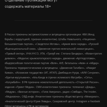
Отдельные публикации могут
содержать материалы 18+
В России признаны экстремистскими и запрещены организации: ФБК (Фонд
борьбы с коррупцией, признан иноагентом), Штабы Навального, «Национал-
большевистская партия», «Свидетели Иеговы», «Армия воли народа», «Русский
общенациональный союз», «Движение против нелегальной иммиграции»,
«Правый сектор», УНА-УНСО, УПА, «Тризуб им. Степана Бандеры», «Мизантропик
дивижн», «Меджлис крымскотатарского народа», движение «Артподготовка»,
общероссийская политическая партия «Воля», АУЕ, батальоны «Азов» и «Айдар».
Признаны террористическими и запрещены: «Движение Талибан», «Имарат
Кавказ», «Исламское государство» (ИГ, ИГИЛ), Джебхад-ан-Нусра, «АУМ Синрике»,
«Братья-мусульмане», «Аль-Каида в странах исламского Магриба», «Сеть»,
«Колумбайн». В РФ признана нежелательной деятельность «Открытой России»,
издания «Проект Медиа». СМИ-иноагентами признаны: телеканал «Дождь»,
«Медуза», «Важные истории», «Голос Америки», радио «Свобода», The Insider,
«Медиазона», ОВД-инфо. Иноагентами признаны общество/центр «Мемориал»,
«Аналитический Центр Юрия Левады», Сахаровский центр. Instagram и Facebook
(Metа) запрещены в РФ за экстремизм.