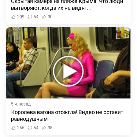
Скрытая камера на пляже Крыма: Что люди
вытворяют, когда их не видят...
209
54
30
i
5 ч. назад
Королева вагона отожгла! Видео не оставит
равнодушным
255
54
38