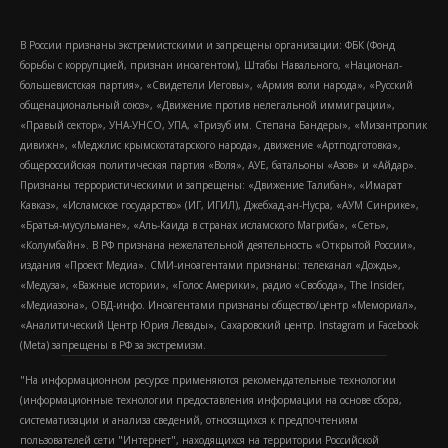
В России признаны экстремистскими и запрещены организации: ФБК (Фонд
борьбы с коррупцией, признан иноагентом), Штабы Навального, «Национал-
большевистская партия», «Свидетели Иеговы», «Армия воли народа», «Русский
общенациональный союз», «Движение против нелегальной иммиграции»,
«Правый сектор», УНА-УНСО, УПА, «Тризуб им. Степана Бандеры», «Мизантропик
дивижн», «Меджлис крымскотатарского народа», движение «Артподготовка»,
общероссийская политическая партия «Воля», АУЕ, батальоны «Азов» и «Айдар».
Признаны террористическими и запрещены: «Движение Талибан», «Имарат
Кавказ», «Исламское государство» (ИГ, ИГИЛ), Джебхад-ан-Нусра, «АУМ Синрике»,
«Братья-мусульмане», «Аль-Каида в странах исламского Магриба», «Сеть»,
«Колумбайн». В РФ признана нежелательной деятельность «Открытой России»,
издания «Проект Медиа». СМИ-иноагентами признаны: телеканал «Дождь»,
«Медуза», «Важные истории», «Голос Америки», радио «Свобода», The Insider,
«Медиазона», ОВД-инфо. Иноагентами признаны общество/центр «Мемориал»,
«Аналитический Центр Юрия Левады», Сахаровский центр. Instagram и Facebook
(Metа) запрещены в РФ за экстремизм.
"На информационном ресурсе применяются рекомендательные технологии
(информационные технологии предоставления информации на основе сбора,
систематизации и анализа сведений, относящихся к предпочтениям
пользователей сети "Интернет", находящихся на территории Российской