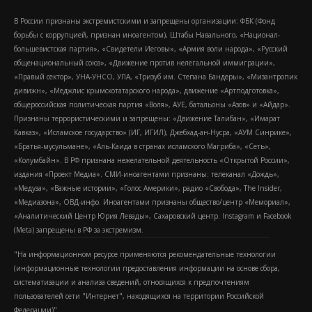
В России признаны экстремистскими и запрещены организации: ФБК (Фонд
борьбы с коррупцией, признан иноагентом), Штабы Навального, «Национал-
большевистская партия», «Свидетели Иеговы», «Армия воли народа», «Русский
общенациональный союз», «Движение против нелегальной иммиграции»,
«Правый сектор», УНА-УНСО, УПА, «Тризуб им. Степана Бандеры», «Мизантропик
дивижн», «Меджлис крымскотатарского народа», движение «Артподготовка»,
общероссийская политическая партия «Воля», АУЕ, батальоны «Азов» и «Айдар».
Признаны террористическими и запрещены: «Движение Талибан», «Имарат
Кавказ», «Исламское государство» (ИГ, ИГИЛ), Джебхад-ан-Нусра, «АУМ Синрике»,
«Братья-мусульмане», «Аль-Каида в странах исламского Магриба», «Сеть»,
«Колумбайн». В РФ признана нежелательной деятельность «Открытой России»,
издания «Проект Медиа». СМИ-иноагентами признаны: телеканал «Дождь»,
«Медуза», «Важные истории», «Голос Америки», радио «Свобода», The Insider,
«Медиазона», ОВД-инфо. Иноагентами признаны общество/центр «Мемориал»,
«Аналитический Центр Юрия Левады», Сахаровский центр. Instagram и Facebook
(Metа) запрещены в РФ за экстремизм.
"На информационном ресурсе применяются рекомендательные технологии
(информационные технологии предоставления информации на основе сбора,
систематизации и анализа сведений, относящихся к предпочтениям
пользователей сети "Интернет", находящихся на территории Российской
Федерации)".