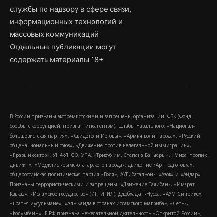
службы по надзору в сфере связи,
информационных технологий и
массовых коммуникаций
Отдельные публикации могут
содержать материалы 18+
В России признаны экстремистскими и запрещены организации: ФБК (Фонд
борьбы с коррупцией, признан иноагентом), Штабы Навального, «Национал-
большевистская партия», «Свидетели Иеговы», «Армия воли народа», «Русский
общенациональный союз», «Движение против нелегальной иммиграции»,
«Правый сектор», УНА-УНСО, УПА, «Тризуб им. Степана Бандеры», «Мизантропик
дивижн», «Меджлис крымскотатарского народа», движение «Артподготовка»,
общероссийская политическая партия «Воля», АУЕ, батальоны «Азов» и «Айдар».
Признаны террористическими и запрещены: «Движение Талибан», «Имарат
Кавказ», «Исламское государство» (ИГ, ИГИЛ), Джебхад-ан-Нусра, «АУМ Синрике»,
«Братья-мусульмане», «Аль-Каида в странах исламского Магриба», «Сеть»,
«Колумбайн». В РФ признана нежелательной деятельность «Открытой России»,