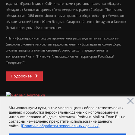
издания «Проект Медиа». СМИ-иноагентами признаны: телеканал «Дождь»,
«Медуза», «Важные истории», «Голос Америки», радио «Свобода», The Insider,
«Медиазона», ОВД-инфо. Иноагентами признаны общество/центр «Мемориал»,
«Аналитический Центр Юрия Левады», Сахаровский центр. Instagram и Facebook
(Metа) запрещены в РФ за экстремизм.
"На информационном ресурсе применяются рекомендательные технологии
(информационные технологии предоставления информации на основе сбора,
систематизации и анализа сведений, относящихся к предпочтениям
пользователей сети "Интернет", находящихся на территории Российской
Федерации)".
Подробнее
Мы используем куки, в том числе в целях сбора статистических
данных и обработки персональных данных с использованием
интернет-сервиса «Яндекс. Метрика», Рейтинг Mail.ru. Если Вы не
2015-2026- Информационное агентство МедиаПоток
согласны немедленно прекратите использование данного
сайта.
(Политика обработки персональных данных)
Для справки
Об издании
Пользовательское соглашение