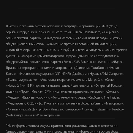
В России признаны экстремистскими и запрещены организации: ФБК (Фонд
борьбы с коррупцией, признан иноагентом), Штабы Навального, «Национал-
большевистская партия», «Свидетели Иеговы», «Армия воли народа», «Русский
общенациональный союз», «Движение против нелегальной иммиграции»,
«Правый сектор», УНА-УНСО, УПА, «Тризуб им. Степана Бандеры», «Мизантропик
дивижн», «Меджлис крымскотатарского народа», движение «Артподготовка»,
общероссийская политическая партия «Воля», АУЕ, батальоны «Азов» и «Айдар».
Признаны террористическими и запрещены: «Движение Талибан», «Имарат
Кавказ», «Исламское государство» (ИГ, ИГИЛ), Джебхад-ан-Нусра, «АУМ Синрике»,
«Братья-мусульмане», «Аль-Каида в странах исламского Магриба», «Сеть»,
«Колумбайн». В РФ признана нежелательной деятельность «Открытой России»,
издания «Проект Медиа». СМИ-иноагентами признаны: телеканал «Дождь»,
«Медуза», «Важные истории», «Голос Америки», радио «Свобода», The Insider,
«Медиазона», ОВД-инфо. Иноагентами признаны общество/центр «Мемориал»,
«Аналитический Центр Юрия Левады», Сахаровский центр. Instagram и Facebook
(Metа) запрещены в РФ за экстремизм.
"На информационном ресурсе применяются рекомендательные технологии
(информационные технологии предоставления информации на основе сбора,