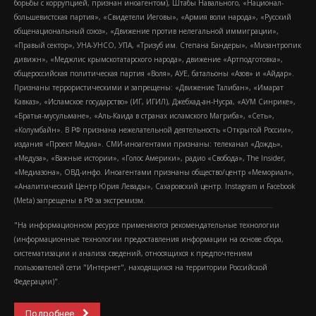
борьбы с коррупцией, признан иноагентом), Штабы Навального, «Национал-
большевистская партия», «Свидетели Иеговы», «Армия воли народа», «Русский
общенациональный союз», «Движение против нелегальной иммиграции»,
«Правый сектор», УНА-УНСО, УПА, «Тризуб им. Степана Бандеры», «Мизантропик
дивижн», «Меджлис крымскотатарского народа», движение «Артподготовка»,
общероссийская политическая партия «Воля», АУЕ, батальоны «Азов» и «Айдар».
Признаны террористическими и запрещены: «Движение Талибан», «Имарат
Кавказ», «Исламское государство» (ИГ, ИГИЛ), Джебхад-ан-Нусра, «АУМ Синрике»,
«Братья-мусульмане», «Аль-Каида в странах исламского Магриба», «Сеть»,
«Колумбайн». В РФ признана нежелательной деятельность «Открытой России»,
издания «Проект Медиа». СМИ-иноагентами признаны: телеканал «Дождь»,
«Медуза», «Важные истории», «Голос Америки», радио «Свобода», The Insider,
«Медиазона», ОВД-инфо. Иноагентами признаны общество/центр «Мемориал»,
«Аналитический Центр Юрия Левады», Сахаровский центр. Instagram и Facebook
(Metа) запрещены в РФ за экстремизм.
"На информационном ресурсе применяются рекомендательные технологии
(информационные технологии предоставления информации на основе сбора,
систематизации и анализа сведений, относящихся к предпочтениям
пользователей сети "Интернет", находящихся на территории Российской
Федерации)".
Подробнее