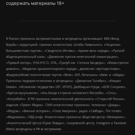
содержать материалы 18+
В России признаны экстремистскими и запрещены организации: ФБК (Фонд
борьбы с коррупцией, признан иноагентом), Штабы Навального, «Национал-
большевистская партия», «Свидетели Иеговы», «Армия воли народа», «Русский
общенациональный союз», «Движение против нелегальной иммиграции»,
«Правый сектор», УНА-УНСО, УПА, «Тризуб им. Степана Бандеры», «Мизантропик
дивижн», «Меджлис крымскотатарского народа», движение «Артподготовка»,
общероссийская политическая партия «Воля», АУЕ, батальоны «Азов» и «Айдар».
Признаны террористическими и запрещены: «Движение Талибан», «Имарат
Кавказ», «Исламское государство» (ИГ, ИГИЛ), Джебхад-ан-Нусра, «АУМ Синрике»,
«Братья-мусульмане», «Аль-Каида в странах исламского Магриба», «Сеть»,
«Колумбайн». В РФ признана нежелательной деятельность «Открытой России»,
издания «Проект Медиа». СМИ-иноагентами признаны: телеканал «Дождь»,
«Медуза», «Важные истории», «Голос Америки», радио «Свобода», The Insider,
«Медиазона», ОВД-инфо. Иноагентами признаны общество/центр «Мемориал»,
«Аналитический Центр Юрия Левады», Сахаровский центр. Instagram и Facebook
(Metа) запрещены в РФ за экстремизм.