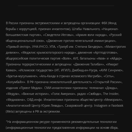
В России признаны экстремистскими и запрещены организации: ФБК (Фонд
борьбы с коррупцией, признан иноагентом), Штабы Навального, «Национал-
большевистская партия», «Свидетели Иеговы», «Армия воли народа», «Русский
общенациональный союз», «Движение против нелегальной иммиграции»,
«Правый сектор», УНА-УНСО, УПА, «Тризуб им. Степана Бандеры», «Мизантропик
дивижн», «Меджлис крымскотатарского народа», движение «Артподготовка»,
общероссийская политическая партия «Воля», АУЕ, батальоны «Азов» и «Айдар».
Признаны террористическими и запрещены: «Движение Талибан», «Имарат
Кавказ», «Исламское государство» (ИГ, ИГИЛ), Джебхад-ан-Нусра, «АУМ Синрике»,
«Братья-мусульмане», «Аль-Каида в странах исламского Магриба», «Сеть»,
«Колумбайн». В РФ признана нежелательной деятельность «Открытой России»,
издания «Проект Медиа». СМИ-иноагентами признаны: телеканал «Дождь»,
«Медуза», «Важные истории», «Голос Америки», радио «Свобода», The Insider,
«Медиазона», ОВД-инфо. Иноагентами признаны общество/центр «Мемориал»,
«Аналитический Центр Юрия Левады», Сахаровский центр. Instagram и Facebook
(Metа) запрещены в РФ за экстремизм.
"На информационном ресурсе применяются рекомендательные технологии
(информационные технологии предоставления информации на основе сбора,