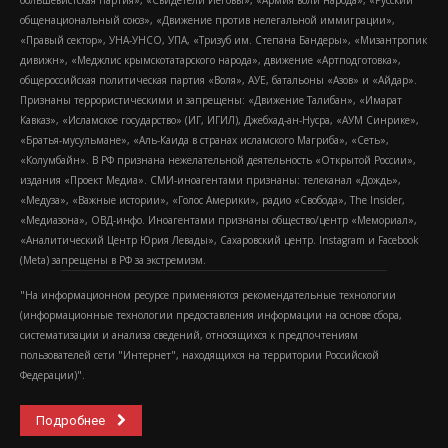
большевистская партия», «Свидетели Иеговы», «Армия воли народа», «Русский
общенациональный союз», «Движение против нелегальной иммиграции»,
«Правый сектор», УНА-УНСО, УПА, «Тризуб им. Степана Бандеры», «Мизантропик
дивижн», «Меджлис крымскотатарского народа», движение «Артподготовка»,
общероссийская политическая партия «Воля», АУЕ, батальоны «Азов» и «Айдар».
Признаны террористическими и запрещены: «Движение Талибан», «Имарат
Кавказ», «Исламское государство» (ИГ, ИГИЛ), Джебхад-ан-Нусра, «АУМ Синрике»,
«Братья-мусульмане», «Аль-Каида в странах исламского Магриба», «Сеть»,
«Колумбайн». В РФ признана нежелательной деятельность «Открытой России»,
издания «Проект Медиа». СМИ-иноагентами признаны: телеканал «Дождь»,
«Медуза», «Важные истории», «Голос Америки», радио «Свобода», The Insider,
«Медиазона», ОВД-инфо. Иноагентами признаны общество/центр «Мемориал»,
«Аналитический Центр Юрия Левады», Сахаровский центр. Instagram и Facebook
(Metа) запрещены в РФ за экстремизм.
"На информационном ресурсе применяются рекомендательные технологии
(информационные технологии предоставления информации на основе сбора,
систематизации и анализа сведений, относящихся к предпочтениям
пользователей сети "Интернет", находящихся на территории Российской
Федерации)".
Подробнее