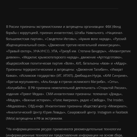
В России признаны экстремистскими и запрещены организации: ФБК (Фонд
борьбы с коррупцией, признан иноагентом), Штабы Навального, «Национал-
большевистская партия», «Свидетели Иеговы», «Армия воли народа», «Русский
общенациональный союз», «Движение против нелегальной иммиграции»,
«Правый сектор», УНА-УНСО, УПА, «Тризуб им. Степана Бандеры», «Мизантропик
дивижн», «Меджлис крымскотатарского народа», движение «Артподготовка»,
общероссийская политическая партия «Воля», АУЕ, батальоны «Азов» и «Айдар».
Признаны террористическими и запрещены: «Движение Талибан», «Имарат
Кавказ», «Исламское государство» (ИГ, ИГИЛ), Джебхад-ан-Нусра, «АУМ Синрике»,
«Братья-мусульмане», «Аль-Каида в странах исламского Магриба», «Сеть»,
«Колумбайн». В РФ признана нежелательной деятельность «Открытой России»,
издания «Проект Медиа». СМИ-иноагентами признаны: телеканал «Дождь»,
«Медуза», «Важные истории», «Голос Америки», радио «Свобода», The Insider,
«Медиазона», ОВД-инфо. Иноагентами признаны общество/центр «Мемориал»,
«Аналитический Центр Юрия Левады», Сахаровский центр. Instagram и Facebook
(Metа) запрещены в РФ за экстремизм.
"На информационном ресурсе применяются рекомендательные технологии
(информационные технологии предоставления информации на основе сбора,