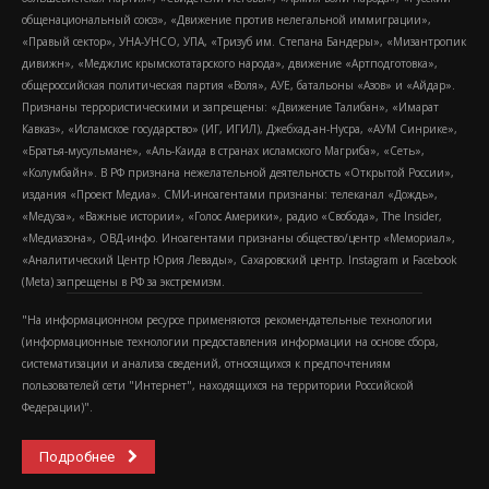
общенациональный союз», «Движение против нелегальной иммиграции»,
«Правый сектор», УНА-УНСО, УПА, «Тризуб им. Степана Бандеры», «Мизантропик
дивижн», «Меджлис крымскотатарского народа», движение «Артподготовка»,
общероссийская политическая партия «Воля», АУЕ, батальоны «Азов» и «Айдар».
Признаны террористическими и запрещены: «Движение Талибан», «Имарат
Кавказ», «Исламское государство» (ИГ, ИГИЛ), Джебхад-ан-Нусра, «АУМ Синрике»,
«Братья-мусульмане», «Аль-Каида в странах исламского Магриба», «Сеть»,
«Колумбайн». В РФ признана нежелательной деятельность «Открытой России»,
издания «Проект Медиа». СМИ-иноагентами признаны: телеканал «Дождь»,
«Медуза», «Важные истории», «Голос Америки», радио «Свобода», The Insider,
«Медиазона», ОВД-инфо. Иноагентами признаны общество/центр «Мемориал»,
«Аналитический Центр Юрия Левады», Сахаровский центр. Instagram и Facebook
(Metа) запрещены в РФ за экстремизм.
"На информационном ресурсе применяются рекомендательные технологии
(информационные технологии предоставления информации на основе сбора,
систематизации и анализа сведений, относящихся к предпочтениям
пользователей сети "Интернет", находящихся на территории Российской
Федерации)".
Подробнее