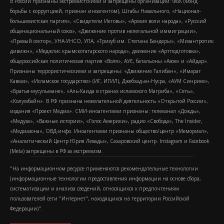
В России признаны экстремистскими и запрещены организации: ФБК (Фонд
борьбы с коррупцией, признан иноагентом), Штабы Навального, «Национал-
большевистская партия», «Свидетели Иеговы», «Армия воли народа», «Русский
общенациональный союз», «Движение против нелегальной иммиграции»,
«Правый сектор», УНА-УНСО, УПА, «Тризуб им. Степана Бандеры», «Мизантропик
дивижн», «Меджлис крымскотатарского народа», движение «Артподготовка»,
общероссийская политическая партия «Воля», АУЕ, батальоны «Азов» и «Айдар».
Признаны террористическими и запрещены: «Движение Талибан», «Имарат
Кавказ», «Исламское государство» (ИГ, ИГИЛ), Джебхад-ан-Нусра, «АУМ Синрике»,
«Братья-мусульмане», «Аль-Каида в странах исламского Магриба», «Сеть»,
«Колумбайн». В РФ признана нежелательной деятельность «Открытой России»,
издания «Проект Медиа». СМИ-иноагентами признаны: телеканал «Дождь»,
«Медуза», «Важные истории», «Голос Америки», радио «Свобода», The Insider,
«Медиазона», ОВД-инфо. Иноагентами признаны общество/центр «Мемориал»,
«Аналитический Центр Юрия Левады», Сахаровский центр. Instagram и Facebook
(Metа) запрещены в РФ за экстремизм.
"На информационном ресурсе применяются рекомендательные технологии
(информационные технологии предоставления информации на основе сбора,
систематизации и анализа сведений, относящихся к предпочтениям
пользователей сети "Интернет", находящихся на территории Российской
Федерации)".