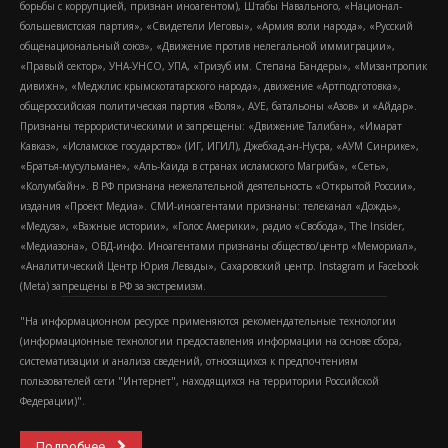
борьбы с коррупцией, признан иноагентом), Штабы Навального, «Национал-
большевистская партия», «Свидетели Иеговы», «Армия воли народа», «Русский
общенациональный союз», «Движение против нелегальной иммиграции»,
«Правый сектор», УНА-УНСО, УПА, «Тризуб им. Степана Бандеры», «Мизантропик
дивижн», «Меджлис крымскотатарского народа», движение «Артподготовка»,
общероссийская политическая партия «Воля», АУЕ, батальоны «Азов» и «Айдар».
Признаны террористическими и запрещены: «Движение Талибан», «Имарат
Кавказ», «Исламское государство» (ИГ, ИГИЛ), Джебхад-ан-Нусра, «АУМ Синрике»,
«Братья-мусульмане», «Аль-Каида в странах исламского Магриба», «Сеть»,
«Колумбайн». В РФ признана нежелательной деятельность «Открытой России»,
издания «Проект Медиа». СМИ-иноагентами признаны: телеканал «Дождь»,
«Медуза», «Важные истории», «Голос Америки», радио «Свобода», The Insider,
«Медиазона», ОВД-инфо. Иноагентами признаны общество/центр «Мемориал»,
«Аналитический Центр Юрия Левады», Сахаровский центр. Instagram и Facebook
(Metа) запрещены в РФ за экстремизм.
"На информационном ресурсе применяются рекомендательные технологии
(информационные технологии предоставления информации на основе сбора,
систематизации и анализа сведений, относящихся к предпочтениям
пользователей сети "Интернет", находящихся на территории Российской
Федерации)".
Подробнее