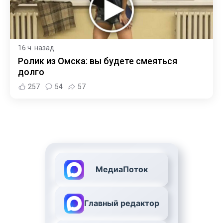
16 ч. назад
Ролик из Омска: вы будете смеяться
долго
257
54
57
МедиаПоток
Главный редактор