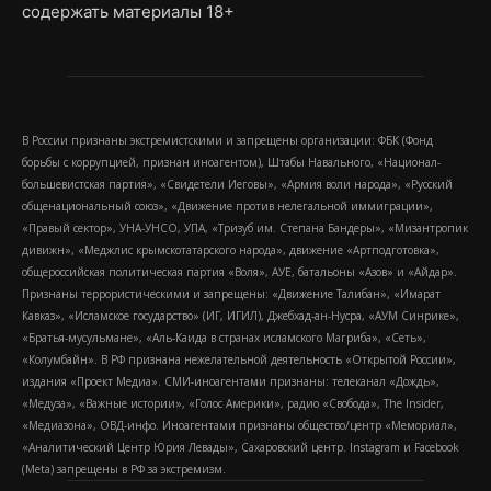
содержать материалы 18+
В России признаны экстремистскими и запрещены организации: ФБК (Фонд
борьбы с коррупцией, признан иноагентом), Штабы Навального, «Национал-
большевистская партия», «Свидетели Иеговы», «Армия воли народа», «Русский
общенациональный союз», «Движение против нелегальной иммиграции»,
«Правый сектор», УНА-УНСО, УПА, «Тризуб им. Степана Бандеры», «Мизантропик
дивижн», «Меджлис крымскотатарского народа», движение «Артподготовка»,
общероссийская политическая партия «Воля», АУЕ, батальоны «Азов» и «Айдар».
Признаны террористическими и запрещены: «Движение Талибан», «Имарат
Кавказ», «Исламское государство» (ИГ, ИГИЛ), Джебхад-ан-Нусра, «АУМ Синрике»,
«Братья-мусульмане», «Аль-Каида в странах исламского Магриба», «Сеть»,
«Колумбайн». В РФ признана нежелательной деятельность «Открытой России»,
издания «Проект Медиа». СМИ-иноагентами признаны: телеканал «Дождь»,
«Медуза», «Важные истории», «Голос Америки», радио «Свобода», The Insider,
«Медиазона», ОВД-инфо. Иноагентами признаны общество/центр «Мемориал»,
«Аналитический Центр Юрия Левады», Сахаровский центр. Instagram и Facebook
(Metа) запрещены в РФ за экстремизм.