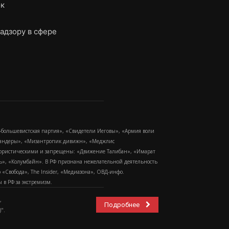
ок
адзору в сфере
-большевистская партия», «Свидетели Иеговы», «Армия воли
 Бандеры», «Мизантропик дивижн», «Меджлис
еррористическими и запрещены: «Движение Талибан», «Имарат
еть», «Колумбайн». В РФ признана нежелательной деятельность
Свобода», The Insider, «Медиазона», ОВД-инфо.
в РФ за экстремизм.
,
Подробнее
".