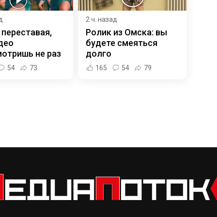
д
2 ч. назад
 переставая,
Ролик из Омска: вы
део
будете смеяться
отришь не раз
долго
54
73
165
54
79