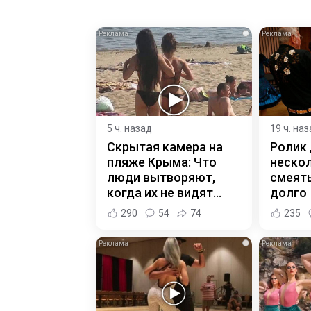
i
5 ч. назад
19 ч. на
Скрытая камера на
Ролик
пляже Крыма: Что
нескол
люди вытворяют,
смеять
когда их не видят...
долго
290
54
74
235
i