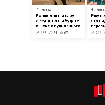
7 ч. назад
4 ч. наза
Ролик длится пару
Ржу не
секунд, но вы будете
это ви
в шоке от увиденного
пересм
166
54
67
211