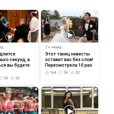
i
i
зад
7 ч. назад
 длится
Этот танец невесты
ько секунд, а
оставит вас без слов!
ся вы будете
Пересмотрела 10 раз
164
54
53
54
50
i
i