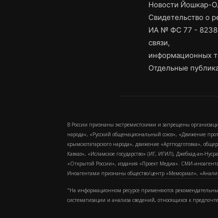
Новости Йошкар-Ол
Свидетельство о 
ИА № ФС 77 - 8238
связи,
информационных т
Отдельные публика
В России признаны экстремистскими и запрещены организаци
народа», «Русский общенациональный союз», «Движение про
крымскотатарского народа», движение «Артподготовка», обще
Кавказ», «Исламское государство» (ИГ, ИГИЛ), Джебхад-ан-Ну
«Открытой России», издания «Проект Медиа». СМИ-иноагентам
Иноагентами признаны общество/центр «Мемориал», «Аналитич
"На информационном ресурсе применяются рекомендательные
систематизации и анализа сведений, относящихся к предпочт