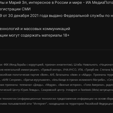
ы и Марий Эл, интересное в России и мире - ИА МедиаПот
регистрации СМИ
9 от 30 декабря 2021 года выдано Федеральной службы по н
ехнологий и массовых коммуникаций
ции могут содержать материалы 18+
и: ФБК (Фонд борьбы с коррупцией, признан иноагентом), Штабы Навального, «Национал
тив нелегальной иммиграции», «Правый сектор», УНА-УНСО, УПА, «Тризуб им. Степана
российская политическая партия «Воля», АУЕ, батальоны «Азов» и «Айдар». Признаны т
сра, «АУМ Синрике», «Братья-мусульмане», «Аль-Каида в странах исламского Магриба», «С
и признаны: телеканал «Дождь», «Медуза», «Важные истории», «Голос Америки», радио «
еский Центр Юрия Левады», Сахаровский центр. Instagram и Facebook (Metа) запрещены 
 технологии (информационные технологии предоставления информации на основе сбора
ениям пользователей сети "Интернет", находящихся на территории Российской Федерации)