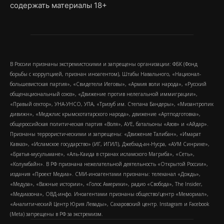
содержать материалы 18+
В России признаны экстремистскими и запрещены организации: ФБК (Фонд
борьбы с коррупцией, признан иноагентом), Штабы Навального, «Национал-
большевистская партия», «Свидетели Иеговы», «Армия воли народа», «Русский
общенациональный союз», «Движение против нелегальной иммиграции»,
«Правый сектор», УНА-УНСО, УПА, «Тризуб им. Степана Бандеры», «Мизантропик
дивижн», «Меджлис крымскотатарского народа», движение «Артподготовка»,
общероссийская политическая партия «Воля», АУЕ, батальоны «Азов» и «Айдар».
Признаны террористическими и запрещены: «Движение Талибан», «Имарат
Кавказ», «Исламское государство» (ИГ, ИГИЛ), Джебхад-ан-Нусра, «АУМ Синрике»,
«Братья-мусульмане», «Аль-Каида в странах исламского Магриба», «Сеть»,
«Колумбайн». В РФ признана нежелательной деятельность «Открытой России»,
издания «Проект Медиа». СМИ-иноагентами признаны: телеканал «Дождь»,
«Медуза», «Важные истории», «Голос Америки», радио «Свобода», The Insider,
«Медиазона», ОВД-инфо. Иноагентами признаны общество/центр «Мемориал»,
«Аналитический Центр Юрия Левады», Сахаровский центр. Instagram и Facebook
(Metа) запрещены в РФ за экстремизм.