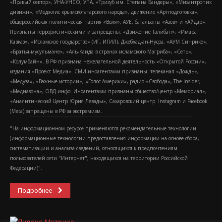
«Правый сектор», УНА-УНСО, УПА, «Тризуб им. Степана Бандеры», «Мизантропик
дивижн», «Меджлис крымскотатарского народа», движение «Артподготовка»,
общероссийская политическая партия «Воля», АУЕ, батальоны «Азов» и «Айдар».
Признаны террористическими и запрещены: «Движение Талибан», «Имарат
Кавказ», «Исламское государство» (ИГ, ИГИЛ), Джебхад-ан-Нусра, «АУМ Синрике»,
«Братья-мусульмане», «Аль-Каида в странах исламского Магриба», «Сеть»,
«Колумбайн». В РФ признана нежелательной деятельность «Открытой России»,
издания «Проект Медиа». СМИ-иноагентами признаны: телеканал «Дождь»,
«Медуза», «Важные истории», «Голос Америки», радио «Свобода», The Insider,
«Медиазона», ОВД-инфо. Иноагентами признаны общество/центр «Мемориал»,
«Аналитический Центр Юрия Левады», Сахаровский центр. Instagram и Facebook
(Metа) запрещены в РФ за экстремизм.
"На информационном ресурсе применяются рекомендательные технологии
(информационные технологии предоставления информации на основе сбора,
систематизации и анализа сведений, относящихся к предпочтениям
пользователей сети "Интернет", находящихся на территории Российской
Федерации)".
Подробнее