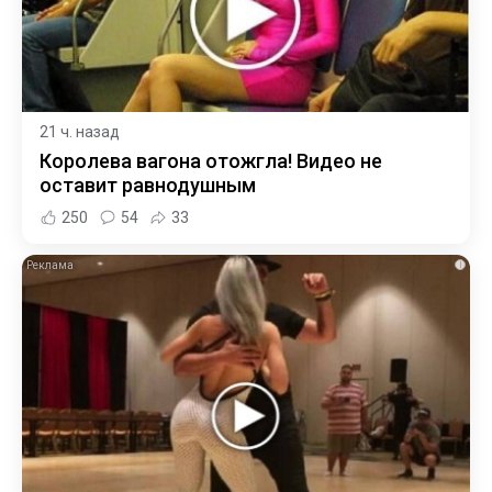
21 ч. назад
Королева вагона отожгла! Видео не
оставит равнодушным
250
54
33
i