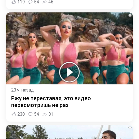
119
54
46
i
23 ч. назад
Ржу не переставая, это видео
пересмотришь не раз
230
54
31
i