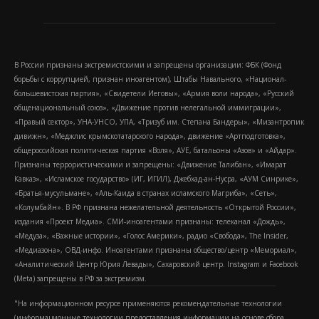
В России признаны экстремистскими и запрещены организации: ФБК (Фонд
борьбы с коррупцией, признан иноагентом), Штабы Навального, «Национал-
большевистская партия», «Свидетели Иеговы», «Армия воли народа», «Русский
общенациональный союз», «Движение против нелегальной иммиграции»,
«Правый сектор», УНА-УНСО, УПА, «Тризуб им. Степана Бандеры», «Мизантропик
дивижн», «Меджлис крымскотатарского народа», движение «Артподготовка»,
общероссийская политическая партия «Воля», АУЕ, батальоны «Азов» и «Айдар».
Признаны террористическими и запрещены: «Движение Талибан», «Имарат
Кавказ», «Исламское государство» (ИГ, ИГИЛ), Джебхад-ан-Нусра, «АУМ Синрике»,
«Братья-мусульмане», «Аль-Каида в странах исламского Магриба», «Сеть»,
«Колумбайн». В РФ признана нежелательной деятельность «Открытой России»,
издания «Проект Медиа». СМИ-иноагентами признаны: телеканал «Дождь»,
«Медуза», «Важные истории», «Голос Америки», радио «Свобода», The Insider,
«Медиазона», ОВД-инфо. Иноагентами признаны общество/центр «Мемориал»,
«Аналитический Центр Юрия Левады», Сахаровский центр. Instagram и Facebook
(Metа) запрещены в РФ за экстремизм.
"На информационном ресурсе применяются рекомендательные технологии
(информационные технологии предоставления информации на основе сбора,