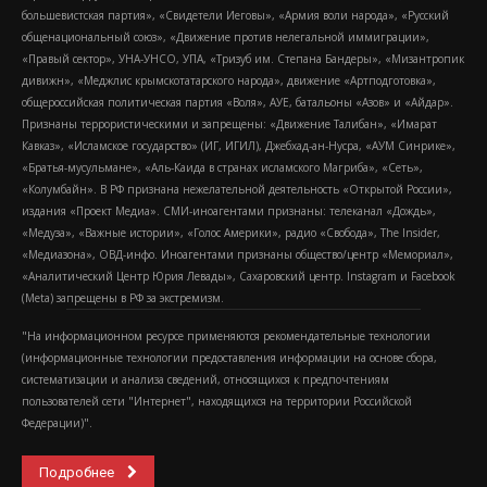
большевистская партия», «Свидетели Иеговы», «Армия воли народа», «Русский
общенациональный союз», «Движение против нелегальной иммиграции»,
«Правый сектор», УНА-УНСО, УПА, «Тризуб им. Степана Бандеры», «Мизантропик
дивижн», «Меджлис крымскотатарского народа», движение «Артподготовка»,
общероссийская политическая партия «Воля», АУЕ, батальоны «Азов» и «Айдар».
Признаны террористическими и запрещены: «Движение Талибан», «Имарат
Кавказ», «Исламское государство» (ИГ, ИГИЛ), Джебхад-ан-Нусра, «АУМ Синрике»,
«Братья-мусульмане», «Аль-Каида в странах исламского Магриба», «Сеть»,
«Колумбайн». В РФ признана нежелательной деятельность «Открытой России»,
издания «Проект Медиа». СМИ-иноагентами признаны: телеканал «Дождь»,
«Медуза», «Важные истории», «Голос Америки», радио «Свобода», The Insider,
«Медиазона», ОВД-инфо. Иноагентами признаны общество/центр «Мемориал»,
«Аналитический Центр Юрия Левады», Сахаровский центр. Instagram и Facebook
(Metа) запрещены в РФ за экстремизм.
"На информационном ресурсе применяются рекомендательные технологии
(информационные технологии предоставления информации на основе сбора,
систематизации и анализа сведений, относящихся к предпочтениям
пользователей сети "Интернет", находящихся на территории Российской
Федерации)".
Подробнее