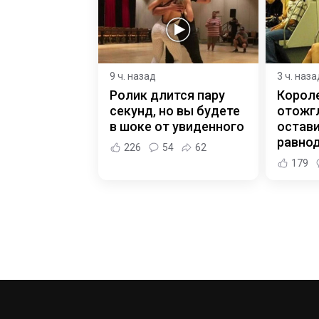
9 ч. назад
3 ч. наза
Ролик длится пару
Корол
секунд, но вы будете
отожгл
в шоке от увиденного
остав
равно
226
54
62
179