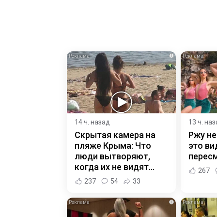
i
14 ч. назад
13 ч. на
Скрытая камера на
Ржу не
пляже Крыма: Что
это ви
люди вытворяют,
пересм
когда их не видят...
267
237
54
33
i