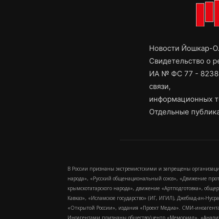
Новости Йошкар-Ол
Свидетельство о 
ИА № ФС 77 - 8238
связи,
информационных т
Отдельные публика
В России признаны экстремистскими и запрещены организаци
народа», «Русский общенациональный союз», «Движение про
крымскотатарского народа», движение «Артподготовка», обще
Кавказ», «Исламское государство» (ИГ, ИГИЛ), Джебхад-ан-Ну
«Открытой России», издания «Проект Медиа». СМИ-иноагентам
Иноагентами признаны общество/центр «Мемориал», «Аналитич