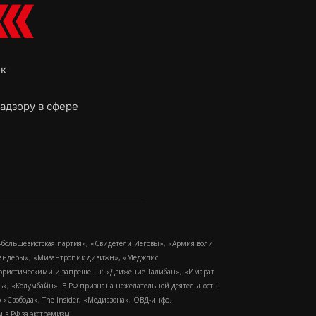
ок
адзору в сфере
-большевистская партия», «Свидетели Иеговы», «Армия воли
 Бандеры», «Мизантропик дивижн», «Меджлис
еррористическими и запрещены: «Движение Талибан», «Имарат
еть», «Колумбайн». В РФ признана нежелательной деятельность
Свобода», The Insider, «Медиазона», ОВД-инфо.
в РФ за экстремизм.