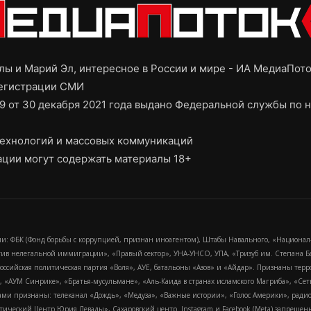
ы и Марий Эл, интересное в России и мире - ИА МедиаПот
регистрации СМИ
9 от 30 декабря 2021 года выдано Федеральной службы по н
ехнологий и массовых коммуникаций
ции могут содержать материалы 18+
и: ФБК (Фонд борьбы с коррупцией, признан иноагентом), Штабы Навального, «Национал
тив нелегальной иммиграции», «Правый сектор», УНА-УНСО, УПА, «Тризуб им. Степана
российская политическая партия «Воля», АУЕ, батальоны «Азов» и «Айдар». Признаны т
сра, «АУМ Синрике», «Братья-мусульмане», «Аль-Каида в странах исламского Магриба», «С
и признаны: телеканал «Дождь», «Медуза», «Важные истории», «Голос Америки», радио «
еский Центр Юрия Левады», Сахаровский центр. Instagram и Facebook (Metа) запрещены 