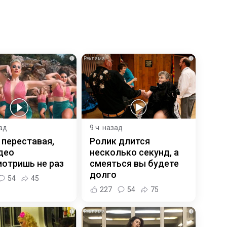
i
i
зад
9 ч. назад
 переставая,
Ролик длится
део
несколько секунд, а
отришь не раз
смеяться вы будете
долго
54
45
227
54
75
i
i