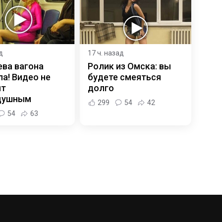
д
17 ч. назад
ева вагона
Ролик из Омска: вы
а! Видео не
будете смеяться
ит
долго
душным
299
54
42
54
63