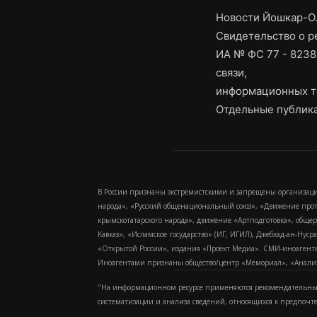
Новости Йошкар-Ол
Свидетельство о 
ИА № ФС 77 - 8238
связи,
информационных т
Отдельные публика
В России признаны экстремистскими и запрещены организаци
народа», «Русский общенациональный союз», «Движение про
крымскотатарского народа», движение «Артподготовка», обще
Кавказ», «Исламское государство» (ИГ, ИГИЛ), Джебхад-ан-Ну
«Открытой России», издания «Проект Медиа». СМИ-иноагентам
Иноагентами признаны общество/центр «Мемориал», «Аналитич
"На информационном ресурсе применяются рекомендательные
систематизации и анализа сведений, относящихся к предпочт