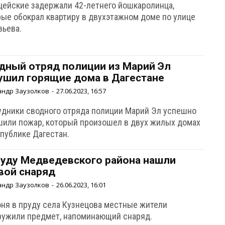
цейские задержали 42-летнего йошкаролинца,
рые обокрал квартиру в двухэтажном доме по улице
вьева.
дный отряд полиции из Марий Эл
ушил горящие дома в Дагестане
андр Заузолков
-
27.06.2023, 16:57
удники сводного отряда полиции Марий Эл успешно
шили пожар, который произошел в двух жилых домах
спублике Дагестан.
руду Медведевского района нашли
вой снаряд
андр Заузолков
-
26.06.2023, 16:01
юня в пруду села Кузнецова местные жители
ружили предмет, напоминающий снаряд.