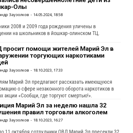
зались несовершеннолетние дети из
кар-Олы
андр Заузолков
-
14.05.2024, 18:58
чики 2008 и 2009 года рождения уличены в
дении на школьников в йошкар-олинском ТЦ.
 просит помощи жителей Марий Эл в
аружении торгующих наркотиками
дей
андр Заузолков
-
18.10.2023, 17:33
лям Марий Эл предлагают рассказать имеющуюся
рмацию о сфере незаконного оборота наркотиков в
х акции «Сообщи, где торгуют смертью!».
иция Марий Эл за неделю нашла 32
ушения правил торговли алкоголем
андр Заузолков
-
18.10.2023, 16:27
 по 11 октября сотрудники ОВД Марий Эл пресекли 32