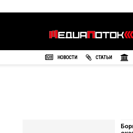
Информационное
агентство
"МедиаПоток"
НОВОСТИ
CТАТЬИ
Бор