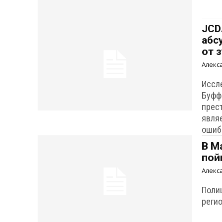
JCD
абс
от 
Алекс
Иссл
Буфф
прес
явля
ошиб
В М
пой
Алекс
Поли
регио