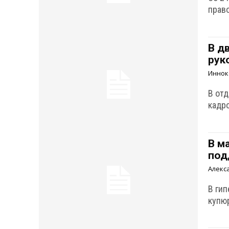
прав
В д
рук
Иннок
В от
кадр
В м
под
Алекс
В ги
купю