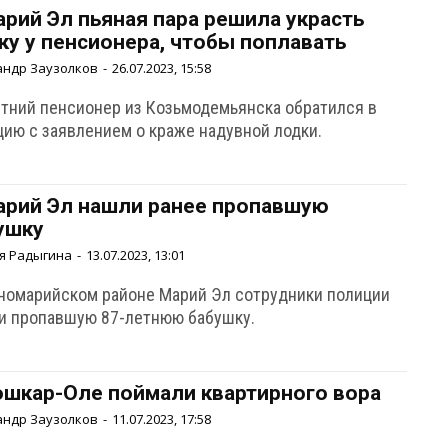
арий Эл пьяная пара решила украсть
ку у пенсионера, чтобы поплавать
андр Заузолков
-
26.07.2023, 15:58
етний пенсионер из Козьмодемьянска обратился в
цию с заявлением о краже надувной лодки.
арий Эл нашли ранее пропавшую
ушку
я Радыгина
-
13.07.2023, 13:01
рномарийском районе Марий Эл сотрудники полиции
и пропавшую 87-летнюю бабушку.
ошкар-Оле поймали квартирного вора
андр Заузолков
-
11.07.2023, 17:58