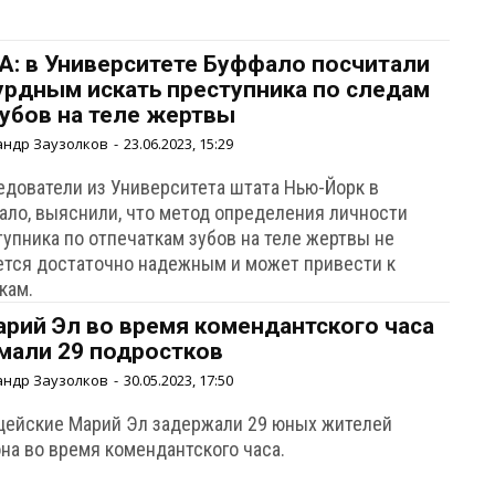
A: в Университете Буффало посчитали
урдным искать преступника по следам
зубов на теле жертвы
андр Заузолков
-
23.06.2023, 15:29
едователи из Университета штата Нью-Йорк в
ало, выяснили, что метод определения личности
тупника по отпечаткам зубов на теле жертвы не
ется достаточно надежным и может привести к
кам.
арий Эл во время комендантского часа
мали 29 подростков
андр Заузолков
-
30.05.2023, 17:50
цейские Марий Эл задержали 29 юных жителей
на во время комендантского часа.