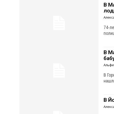
В М
лод
Алекс
74-л
поли
В М
баб
Альфи
В Го
нашл
В Й
Алекс