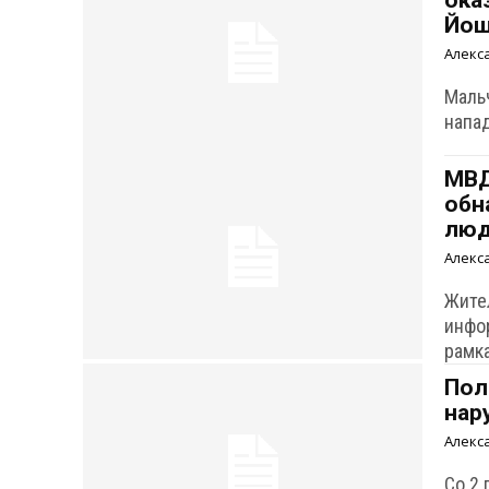
ока
Йош
Алекс
Маль
напа
МВД
обн
лю
Алекс
Жите
инфо
рамка
Пол
нар
Алекс
Со 2