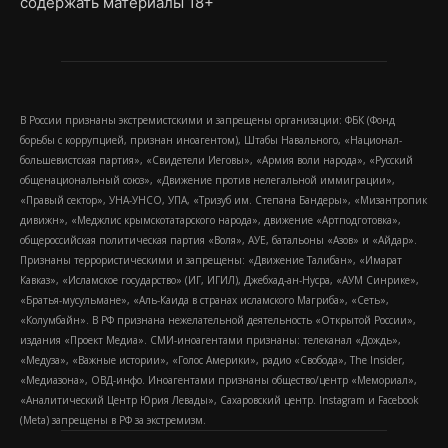
содержать материалы 18+
В России признаны экстремистскими и запрещены организации: ФБК (Фонд
борьбы с коррупцией, признан иноагентом), Штабы Навального, «Национал-
большевистская партия», «Свидетели Иеговы», «Армия воли народа», «Русский
общенациональный союз», «Движение против нелегальной иммиграции»,
«Правый сектор», УНА-УНСО, УПА, «Тризуб им. Степана Бандеры», «Мизантропик
дивижн», «Меджлис крымскотатарского народа», движение «Артподготовка»,
общероссийская политическая партия «Воля», АУЕ, батальоны «Азов» и «Айдар».
Признаны террористическими и запрещены: «Движение Талибан», «Имарат
Кавказ», «Исламское государство» (ИГ, ИГИЛ), Джебхад-ан-Нусра, «АУМ Синрике»,
«Братья-мусульмане», «Аль-Каида в странах исламского Магриба», «Сеть»,
«Колумбайн». В РФ признана нежелательной деятельность «Открытой России»,
издания «Проект Медиа». СМИ-иноагентами признаны: телеканал «Дождь»,
«Медуза», «Важные истории», «Голос Америки», радио «Свобода», The Insider,
«Медиазона», ОВД-инфо. Иноагентами признаны общество/центр «Мемориал»,
«Аналитический Центр Юрия Левады», Сахаровский центр. Instagram и Facebook
(Metа) запрещены в РФ за экстремизм.