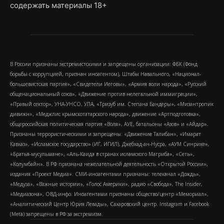
содержать материалы 18+
В России признаны экстремистскими и запрещены организации: ФБК (Фонд
борьбы с коррупцией, признан иноагентом), Штабы Навального, «Национал-
большевистская партия», «Свидетели Иеговы», «Армия воли народа», «Русский
общенациональный союз», «Движение против нелегальной иммиграции»,
«Правый сектор», УНА-УНСО, УПА, «Тризуб им. Степана Бандеры», «Мизантропик
дивижн», «Меджлис крымскотатарского народа», движение «Артподготовка»,
общероссийская политическая партия «Воля», АУЕ, батальоны «Азов» и «Айдар».
Признаны террористическими и запрещены: «Движение Талибан», «Имарат
Кавказ», «Исламское государство» (ИГ, ИГИЛ), Джебхад-ан-Нусра, «АУМ Синрике»,
«Братья-мусульмане», «Аль-Каида в странах исламского Магриба», «Сеть»,
«Колумбайн». В РФ признана нежелательной деятельность «Открытой России»,
издания «Проект Медиа». СМИ-иноагентами признаны: телеканал «Дождь»,
«Медуза», «Важные истории», «Голос Америки», радио «Свобода», The Insider,
«Медиазона», ОВД-инфо. Иноагентами признаны общество/центр «Мемориал»,
«Аналитический Центр Юрия Левады», Сахаровский центр. Instagram и Facebook
(Metа) запрещены в РФ за экстремизм.