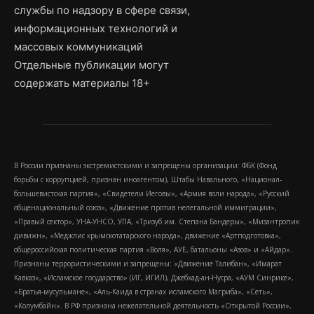
службы по надзору в сфере связи,
информационных технологий и
массовых коммуникаций
Отдельные публикации могут
содержать материалы 18+
В России признаны экстремистскими и запрещены организации: ФБК (Фонд
борьбы с коррупцией, признан иноагентом), Штабы Навального, «Национал-
большевистская партия», «Свидетели Иеговы», «Армия воли народа», «Русский
общенациональный союз», «Движение против нелегальной иммиграции»,
«Правый сектор», УНА-УНСО, УПА, «Тризуб им. Степана Бандеры», «Мизантропик
дивижн», «Меджлис крымскотатарского народа», движение «Артподготовка»,
общероссийская политическая партия «Воля», АУЕ, батальоны «Азов» и «Айдар».
Признаны террористическими и запрещены: «Движение Талибан», «Имарат
Кавказ», «Исламское государство» (ИГ, ИГИЛ), Джебхад-ан-Нусра, «АУМ Синрике»,
«Братья-мусульмане», «Аль-Каида в странах исламского Магриба», «Сеть»,
«Колумбайн». В РФ признана нежелательной деятельность «Открытой России»,