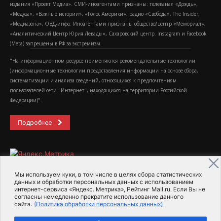
издания «Проект Медиа». СМИ-иноагентами признаны: телеканал «Дождь»,
«Медуза», «Важные истории», «Голос Америки», радио «Свобода», The Insider,
«Медиазона», ОВД-инфо. Иноагентами признаны общество/центр «Мемориал»,
«Аналитический Центр Юрия Левады», Сахаровский центр. Instagram и Facebook
(Metа) запрещены в РФ за экстремизм.
"На информационном ресурсе применяются рекомендательные технологии
(информационные технологии предоставления информации на основе сбора,
систематизации и анализа сведений, относящихся к предпочтениям
пользователей сети "Интернет", находящихся на территории Российской
Федерации)".
Подробнее
Мы используем куки, в том числе в целях сбора статистических
данных и обработки персональных данных с использованием
интернет-сервиса «Яндекс. Метрика», Рейтинг Mail.ru. Если Вы не
2015-2026- Информационное агентство МедиаПоток
согласны немедленно прекратите использование данного
сайта.
(Политика обработки персональных данных)
Для справки
Об издании
Пользовательское соглашение