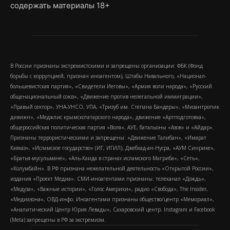
содержать материалы 18+
В России признаны экстремистскими и запрещены организации: ФБК (Фонд
борьбы с коррупцией, признан иноагентом), Штабы Навального, «Национал-
большевистская партия», «Свидетели Иеговы», «Армия воли народа», «Русский
общенациональный союз», «Движение против нелегальной иммиграции»,
«Правый сектор», УНА-УНСО, УПА, «Тризуб им. Степана Бандеры», «Мизантропик
дивижн», «Меджлис крымскотатарского народа», движение «Артподготовка»,
общероссийская политическая партия «Воля», АУЕ, батальоны «Азов» и «Айдар».
Признаны террористическими и запрещены: «Движение Талибан», «Имарат
Кавказ», «Исламское государство» (ИГ, ИГИЛ), Джебхад-ан-Нусра, «АУМ Синрике»,
«Братья-мусульмане», «Аль-Каида в странах исламского Магриба», «Сеть»,
«Колумбайн». В РФ признана нежелательной деятельность «Открытой России»,
издания «Проект Медиа». СМИ-иноагентами признаны: телеканал «Дождь»,
«Медуза», «Важные истории», «Голос Америки», радио «Свобода», The Insider,
«Медиазона», ОВД-инфо. Иноагентами признаны общество/центр «Мемориал»,
«Аналитический Центр Юрия Левады», Сахаровский центр. Instagram и Facebook
(Metа) запрещены в РФ за экстремизм.