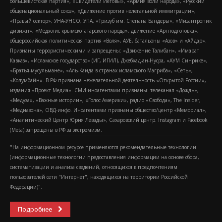
большевистская партия», «Свидетели Иеговы», «Армия воли народа», «Русский
общенациональный союз», «Движение против нелегальной иммиграции»,
«Правый сектор», УНА-УНСО, УПА, «Тризуб им. Степана Бандеры», «Мизантропик
дивижн», «Меджлис крымскотатарского народа», движение «Артподготовка»,
общероссийская политическая партия «Воля», АУЕ, батальоны «Азов» и «Айдар».
Признаны террористическими и запрещены: «Движение Талибан», «Имарат
Кавказ», «Исламское государство» (ИГ, ИГИЛ), Джебхад-ан-Нусра, «АУМ Синрике»,
«Братья-мусульмане», «Аль-Каида в странах исламского Магриба», «Сеть»,
«Колумбайн». В РФ признана нежелательной деятельность «Открытой России»,
издания «Проект Медиа». СМИ-иноагентами признаны: телеканал «Дождь»,
«Медуза», «Важные истории», «Голос Америки», радио «Свобода», The Insider,
«Медиазона», ОВД-инфо. Иноагентами признаны общество/центр «Мемориал»,
«Аналитический Центр Юрия Левады», Сахаровский центр. Instagram и Facebook
(Metа) запрещены в РФ за экстремизм.
"На информационном ресурсе применяются рекомендательные технологии
(информационные технологии предоставления информации на основе сбора,
систематизации и анализа сведений, относящихся к предпочтениям
пользователей сети "Интернет", находящихся на территории Российской
Федерации)".
Подробнее