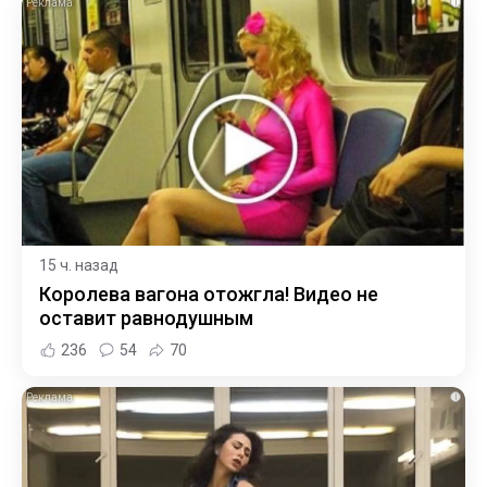
i
15 ч. назад
Королева вагона отожгла! Видео не
оставит равнодушным
236
54
70
i