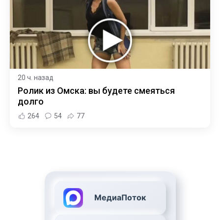
20 ч. назад
Ролик из Омска: вы будете смеяться
долго
264
54
77
МедиаПоток