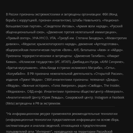
В России признаны экстремистскими и запрещены организации: ФБК (Фонд
борьбы с коррупцией, признан иноагентом), Штабы Навального, «Национал-
большевистская партия», «Свидетели Иеговы», «Армия воли народа», «Русский
общенациональный союз», «Движение против нелегальной иммиграции»,
«Правый сектор», УНА-УНСО, УПА, «Тризуб им. Степана Бандеры», «Мизантропик
дивижн», «Меджлис крымскотатарского народа», движение «Артподготовка»,
общероссийская политическая партия «Воля», АУЕ, батальоны «Азов» и «Айдар».
Признаны террористическими и запрещены: «Движение Талибан», «Имарат
Кавказ», «Исламское государство» (ИГ, ИГИЛ), Джебхад-ан-Нусра, «АУМ Синрике»,
«Братья-мусульмане», «Аль-Каида в странах исламского Магриба», «Сеть»,
«Колумбайн». В РФ признана нежелательной деятельность «Открытой России»,
издания «Проект Медиа». СМИ-иноагентами признаны: телеканал «Дождь»,
«Медуза», «Важные истории», «Голос Америки», радио «Свобода», The Insider,
«Медиазона», ОВД-инфо. Иноагентами признаны общество/центр «Мемориал»,
«Аналитический Центр Юрия Левады», Сахаровский центр. Instagram и Facebook
(Metа) запрещены в РФ за экстремизм.
"На информационном ресурсе применяются рекомендательные технологии
(информационные технологии предоставления информации на основе сбора,
систематизации и анализа сведений, относящихся к предпочтениям
пользователей сети "Интернет", находящихся на территории Российской