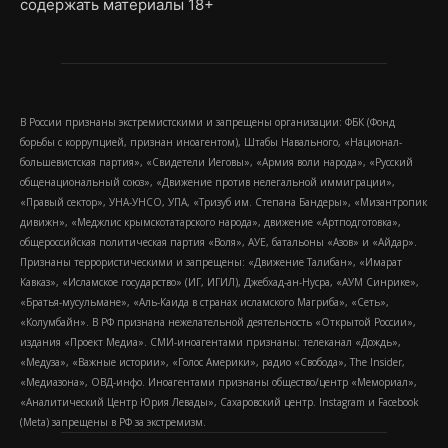
содержать материалы 18+
В России признаны экстремистскими и запрещены организации: ФБК (Фонд
борьбы с коррупцией, признан иноагентом), Штабы Навального, «Национал-
большевистская партия», «Свидетели Иеговы», «Армия воли народа», «Русский
общенациональный союз», «Движение против нелегальной иммиграции»,
«Правый сектор», УНА-УНСО, УПА, «Тризуб им. Степана Бандеры», «Мизантропик
дивижн», «Меджлис крымскотатарского народа», движение «Артподготовка»,
общероссийская политическая партия «Воля», АУЕ, батальоны «Азов» и «Айдар».
Признаны террористическими и запрещены: «Движение Талибан», «Имарат
Кавказ», «Исламское государство» (ИГ, ИГИЛ), Джебхад-ан-Нусра, «АУМ Синрике»,
«Братья-мусульмане», «Аль-Каида в странах исламского Магриба», «Сеть»,
«Колумбайн». В РФ признана нежелательной деятельность «Открытой России»,
издания «Проект Медиа». СМИ-иноагентами признаны: телеканал «Дождь»,
«Медуза», «Важные истории», «Голос Америки», радио «Свобода», The Insider,
«Медиазона», ОВД-инфо. Иноагентами признаны общество/центр «Мемориал»,
«Аналитический Центр Юрия Левады», Сахаровский центр. Instagram и Facebook
(Metа) запрещены в РФ за экстремизм.