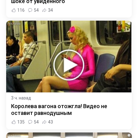
шоке от увиденного
116
54
34
i
3 ч. назад
Королева вагона отожгла! Видео не
оставит равнодушным
135
54
43
i