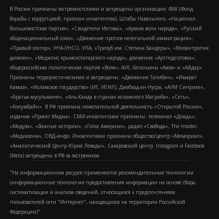
В России признаны экстремистскими и запрещены организации: ФБК (Фонд
борьбы с коррупцией, признан иноагентом), Штабы Навального, «Национал-
большевистская партия», «Свидетели Иеговы», «Армия воли народа», «Русский
общенациональный союз», «Движение против нелегальной иммиграции»,
«Правый сектор», УНА-УНСО, УПА, «Тризуб им. Степана Бандеры», «Мизантропик
дивижн», «Меджлис крымскотатарского народа», движение «Артподготовка»,
общероссийская политическая партия «Воля», АУЕ, батальоны «Азов» и «Айдар».
Признаны террористическими и запрещены: «Движение Талибан», «Имарат
Кавказ», «Исламское государство» (ИГ, ИГИЛ), Джебхад-ан-Нусра, «АУМ Синрике»,
«Братья-мусульмане», «Аль-Каида в странах исламского Магриба», «Сеть»,
«Колумбайн». В РФ признана нежелательной деятельность «Открытой России»,
издания «Проект Медиа». СМИ-иноагентами признаны: телеканал «Дождь»,
«Медуза», «Важные истории», «Голос Америки», радио «Свобода», The Insider,
«Медиазона», ОВД-инфо. Иноагентами признаны общество/центр «Мемориал»,
«Аналитический Центр Юрия Левады», Сахаровский центр. Instagram и Facebook
(Metа) запрещены в РФ за экстремизм.
"На информационном ресурсе применяются рекомендательные технологии
(информационные технологии предоставления информации на основе сбора,
систематизации и анализа сведений, относящихся к предпочтениям
пользователей сети "Интернет", находящихся на территории Российской
Федерации)".