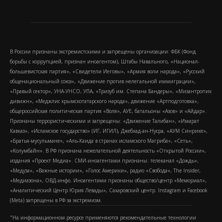
В России признаны экстремистскими и запрещены организации: ФБК (Фонд
борьбы с коррупцией, признан иноагентом), Штабы Навального, «Национал-
большевистская партия», «Свидетели Иеговы», «Армия воли народа», «Русский
общенациональный союз», «Движение против нелегальной иммиграции»,
«Правый сектор», УНА-УНСО, УПА, «Тризуб им. Степана Бандеры», «Мизантропик
дивижн», «Меджлис крымскотатарского народа», движение «Артподготовка»,
общероссийская политическая партия «Воля», АУЕ, батальоны «Азов» и «Айдар».
Признаны террористическими и запрещены: «Движение Талибан», «Имарат
Кавказ», «Исламское государство» (ИГ, ИГИЛ), Джебхад-ан-Нусра, «АУМ Синрике»,
«Братья-мусульмане», «Аль-Каида в странах исламского Магриба», «Сеть»,
«Колумбайн». В РФ признана нежелательной деятельность «Открытой России»,
издания «Проект Медиа». СМИ-иноагентами признаны: телеканал «Дождь»,
«Медуза», «Важные истории», «Голос Америки», радио «Свобода», The Insider,
«Медиазона», ОВД-инфо. Иноагентами признаны общество/центр «Мемориал»,
«Аналитический Центр Юрия Левады», Сахаровский центр. Instagram и Facebook
(Metа) запрещены в РФ за экстремизм.
"На информационном ресурсе применяются рекомендательные технологии