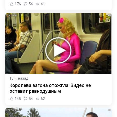
176
54
41
i
13 ч. назад
Королева вагона отожгла! Видео не
оставит равнодушным
145
54
62
i