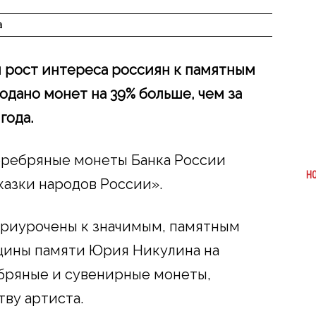
а
л рост интереса россиян к памятным
родано монет на 39% больше, чем за
года.
ребряные монеты Банка России
Н
казки народов России».
приурочены к значимым, памятным
вщины памяти Юрия Никулина на
бряные и сувенирные монеты,
ву артиста.