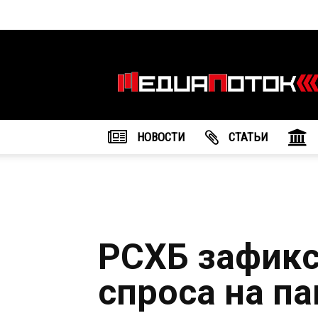
Информационное
агентство
"МедиаПоток"
НОВОСТИ
CТАТЬИ
РСХБ зафикс
спроса на п