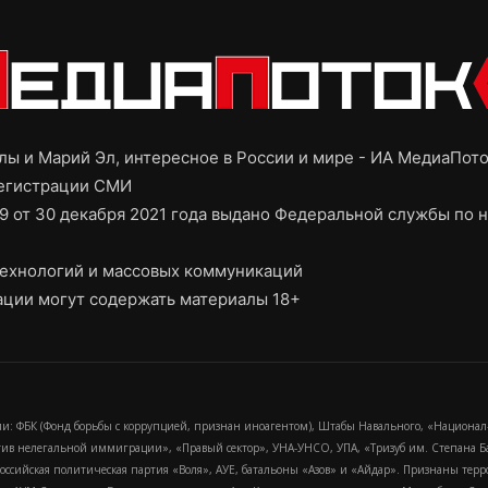
ы и Марий Эл, интересное в России и мире - ИА МедиаПот
регистрации СМИ
9 от 30 декабря 2021 года выдано Федеральной службы по н
ехнологий и массовых коммуникаций
ции могут содержать материалы 18+
и: ФБК (Фонд борьбы с коррупцией, признан иноагентом), Штабы Навального, «Национал
тив нелегальной иммиграции», «Правый сектор», УНА-УНСО, УПА, «Тризуб им. Степана
российская политическая партия «Воля», АУЕ, батальоны «Азов» и «Айдар». Признаны т