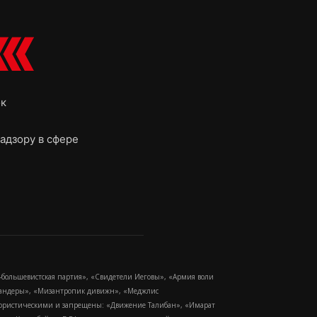
ок
адзору в сфере
-большевистская партия», «Свидетели Иеговы», «Армия воли
 Бандеры», «Мизантропик дивижн», «Меджлис
еррористическими и запрещены: «Движение Талибан», «Имарат