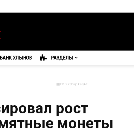
БАНК ХЛЫНОВ
РАЗДЕЛЫ
ERID:
2SDnjcA9QAE
ировал рост
амятные монеты