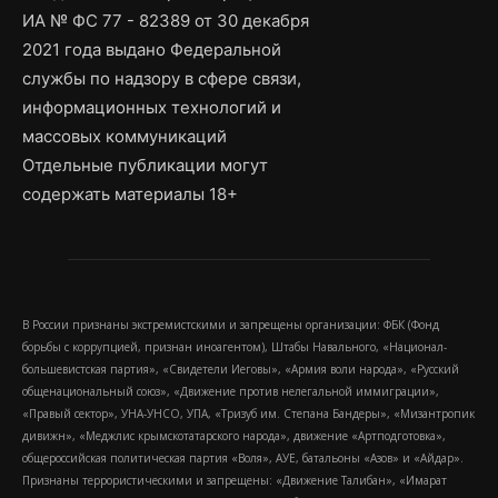
ИА № ФС 77 - 82389 от 30 декабря
2021 года выдано Федеральной
службы по надзору в сфере связи,
информационных технологий и
массовых коммуникаций
Отдельные публикации могут
содержать материалы 18+
В России признаны экстремистскими и запрещены организации: ФБК (Фонд
борьбы с коррупцией, признан иноагентом), Штабы Навального, «Национал-
большевистская партия», «Свидетели Иеговы», «Армия воли народа», «Русский
общенациональный союз», «Движение против нелегальной иммиграции»,
«Правый сектор», УНА-УНСО, УПА, «Тризуб им. Степана Бандеры», «Мизантропик
дивижн», «Меджлис крымскотатарского народа», движение «Артподготовка»,
общероссийская политическая партия «Воля», АУЕ, батальоны «Азов» и «Айдар».
Признаны террористическими и запрещены: «Движение Талибан», «Имарат