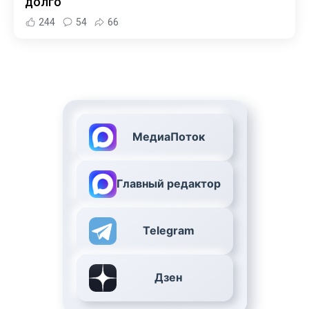
долго
244
54
66
МедиаПоток
Главный редактор
Telegram
Дзен