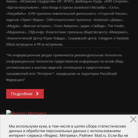
Кавказ», «Исламское государство» (ИГ, ИГИЛ), Джебхад-ан-Нусра, «АУМ Синрике»,
«Братья-мусульмане», «Аль-Каида в странах исламского Магриба», «Сеть»,
«Колумбайн». В РФ признана нежелательной деятельность «Открытой России»,
издания «Проект Медиа». СМИ-иноагентами признаны: телеканал «Дождь»,
«Медуза», «Важные истории», «Голос Америки», радио «Свобода», The Insider,
«Медиазона», ОВД-инфо. Иноагентами признаны общество/центр «Мемориал»,
«Аналитический Центр Юрия Левады», Сахаровский центр. Instagram и Facebook
(Metа) запрещены в РФ за экстремизм.
"На информационном ресурсе применяются рекомендательные технологии
(информационные технологии предоставления информации на основе сбора,
систематизации и анализа сведений, относящихся к предпочтениям
пользователей сети "Интернет", находящихся на территории Российской
Федерации)".
Подробнее
Мы используем куки, в том числе в целях сбора статистических
данных и обработки персональных данных с использованием
интернет-сервиса «Яндекс. Метрика», Рейтинг Mail.ru. Если Вы не