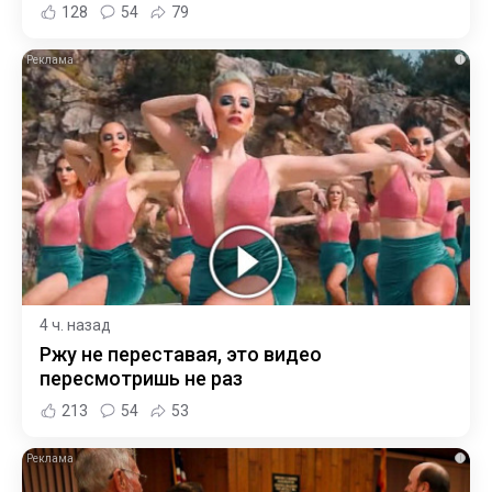
128
54
79
i
4 ч. назад
Ржу не переставая, это видео
пересмотришь не раз
213
54
53
i