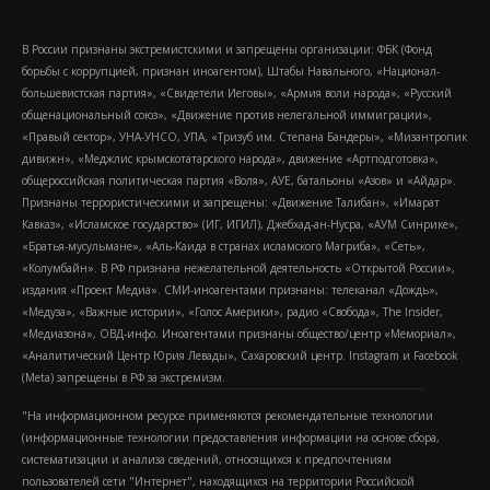
В России признаны экстремистскими и запрещены организации: ФБК (Фонд
борьбы с коррупцией, признан иноагентом), Штабы Навального, «Национал-
большевистская партия», «Свидетели Иеговы», «Армия воли народа», «Русский
общенациональный союз», «Движение против нелегальной иммиграции»,
«Правый сектор», УНА-УНСО, УПА, «Тризуб им. Степана Бандеры», «Мизантропик
дивижн», «Меджлис крымскотатарского народа», движение «Артподготовка»,
общероссийская политическая партия «Воля», АУЕ, батальоны «Азов» и «Айдар».
Признаны террористическими и запрещены: «Движение Талибан», «Имарат
Кавказ», «Исламское государство» (ИГ, ИГИЛ), Джебхад-ан-Нусра, «АУМ Синрике»,
«Братья-мусульмане», «Аль-Каида в странах исламского Магриба», «Сеть»,
«Колумбайн». В РФ признана нежелательной деятельность «Открытой России»,
издания «Проект Медиа». СМИ-иноагентами признаны: телеканал «Дождь»,
«Медуза», «Важные истории», «Голос Америки», радио «Свобода», The Insider,
«Медиазона», ОВД-инфо. Иноагентами признаны общество/центр «Мемориал»,
«Аналитический Центр Юрия Левады», Сахаровский центр. Instagram и Facebook
(Metа) запрещены в РФ за экстремизм.
"На информационном ресурсе применяются рекомендательные технологии
(информационные технологии предоставления информации на основе сбора,
систематизации и анализа сведений, относящихся к предпочтениям
пользователей сети "Интернет", находящихся на территории Российской