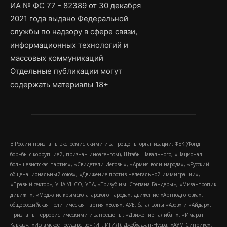
ИА № ФС 77 - 82389 от 30 декабря
2021 года выдано Федеральной
службы по надзору в сфере связи,
информационных технологий и
массовых коммуникаций
Отдельные публикации могут
содержать материалы 18+
В России признаны экстремистскими и запрещены организации: ФБК (Фонд
борьбы с коррупцией, признан иноагентом), Штабы Навального, «Национал-
большевистская партия», «Свидетели Иеговы», «Армия воли народа», «Русский
общенациональный союз», «Движение против нелегальной иммиграции»,
«Правый сектор», УНА-УНСО, УПА, «Тризуб им. Степана Бандеры», «Мизантропик
дивижн», «Меджлис крымскотатарского народа», движение «Артподготовка»,
общероссийская политическая партия «Воля», АУЕ, батальоны «Азов» и «Айдар».
Признаны террористическими и запрещены: «Движение Талибан», «Имарат
Кавказ», «Исламское государство» (ИГ, ИГИЛ), Джебхад-ан-Нусра, «АУМ Синрике»,