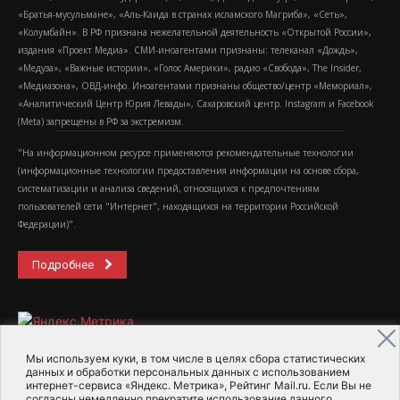
«Братья-мусульмане», «Аль-Каида в странах исламского Магриба», «Сеть»,
«Колумбайн». В РФ признана нежелательной деятельность «Открытой России»,
издания «Проект Медиа». СМИ-иноагентами признаны: телеканал «Дождь»,
«Медуза», «Важные истории», «Голос Америки», радио «Свобода», The Insider,
«Медиазона», ОВД-инфо. Иноагентами признаны общество/центр «Мемориал»,
«Аналитический Центр Юрия Левады», Сахаровский центр. Instagram и Facebook
(Metа) запрещены в РФ за экстремизм.
"На информационном ресурсе применяются рекомендательные технологии
(информационные технологии предоставления информации на основе сбора,
систематизации и анализа сведений, относящихся к предпочтениям
пользователей сети "Интернет", находящихся на территории Российской
Федерации)".
Подробнее
Мы используем куки, в том числе в целях сбора статистических
данных и обработки персональных данных с использованием
интернет-сервиса «Яндекс. Метрика», Рейтинг Mail.ru. Если Вы не
2015-2026- Информационное агентство МедиаПоток
согласны немедленно прекратите использование данного