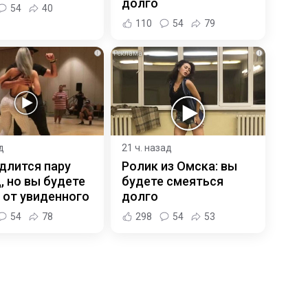
долго
54
40
110
54
79
i
i
д
21 ч. назад
длится пару
Ролик из Омска: вы
, но вы будете
будете смеяться
 от увиденного
долго
54
78
298
54
53