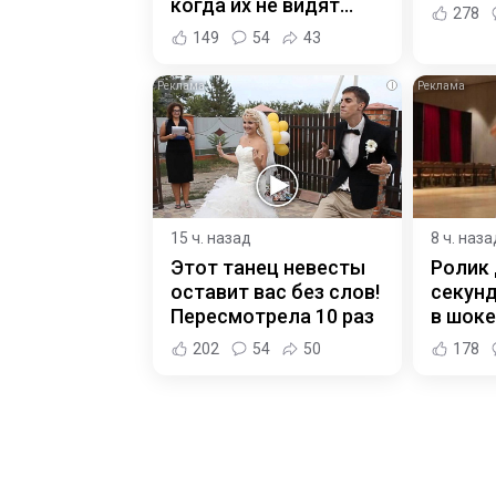
когда их не видят...
278
149
54
43
i
15 ч. назад
8 ч. наза
Этот танец невесты
Ролик 
оставит вас без слов!
секунд
Пересмотрела 10 раз
в шоке
202
54
50
178