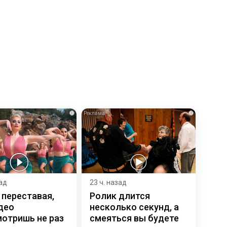
i
i
зад
23 ч. назад
 переставая,
Ролик длится
део
несколько секунд, а
отришь не раз
смеяться вы будете