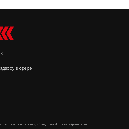
ок
адзору в сфере
-большевистская партия», «Свидетели Иеговы», «Армия воли