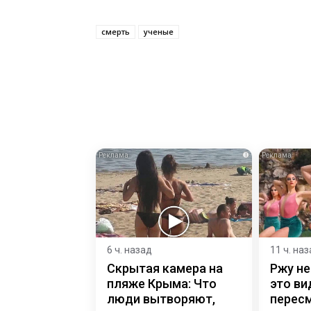
смерть
ученые
i
6 ч. назад
11 ч. на
Скрытая камера на
Ржу не
пляже Крыма: Что
это ви
люди вытворяют,
пересм