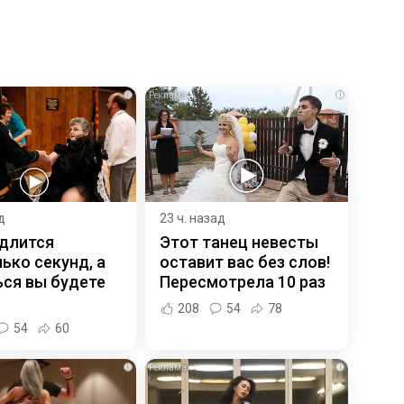
i
i
д
23 ч. назад
 длится
Этот танец невесты
ько секунд, а
оставит вас без слов!
ся вы будете
Пересмотрела 10 раз
208
54
78
54
60
i
i