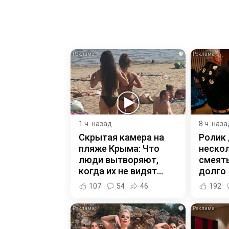
i
1 ч. назад
8 ч. наза
Скрытая камера на
Ролик
пляже Крыма: Что
нескол
люди вытворяют,
смеять
когда их не видят...
долго
107
54
46
192
i