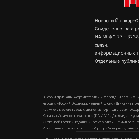
Новости Йошкар-Ол
Свидетельство о 
ИА № ФС 77 - 8238
связи,
информационных т
Отдельные публика
В России признаны экстремистскими и запрещены организаци
народа», «Русский общенациональный союз», «Движение про
крымскотатарского народа», движение «Артподготовка», обще
Кавказ», «Исламское государство» (ИГ, ИГИЛ), Джебхад-ан-Ну
«Открытой России», издания «Проект Медиа». СМИ-иноагентам
Иноагентами признаны общество/центр «Мемориал», «Аналитич
"На информационном ресурсе применяются рекомендательные