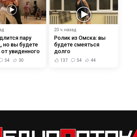
зад
20 ч. назад
длится пару
Ролик из Омска: вы
, но вы будете
будете смеяться
 от увиденного
долго
54
30
137
54
44