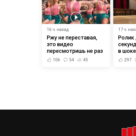
16 ч. назад
17 ч. на
Ржу не переставая,
Ролик 
это видео
секунд
пересмотришь не раз
в шоке
106
54
45
297