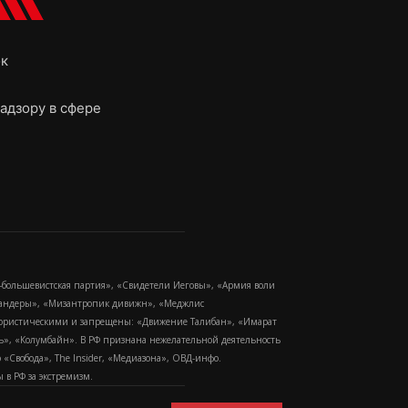
ок
адзору в сфере
-большевистская партия», «Свидетели Иеговы», «Армия воли
 Бандеры», «Мизантропик дивижн», «Меджлис
еррористическими и запрещены: «Движение Талибан», «Имарат
еть», «Колумбайн». В РФ признана нежелательной деятельность
Свобода», The Insider, «Медиазона», ОВД-инфо.
в РФ за экстремизм.
,