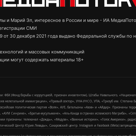
ы и Марий Эл, интересное в России и мире - ИА МедиаПот
регистрации СМИ
9 от 30 декабря 2021 года выдано Федеральной службы по н
ехнологий и массовых коммуникаций
ции могут содержать материалы 18+
и: ФБК (Фонд борьбы с коррупцией, признан иноагентом), Штабы Навального, «Национал
тив нелегальной иммиграции», «Правый сектор», УНА-УНСО, УПА, «Тризуб им. Степана
российская политическая партия «Воля», АУЕ, батальоны «Азов» и «Айдар». Признаны т
сра, «АУМ Синрике», «Братья-мусульмане», «Аль-Каида в странах исламского Магриба», «С
и признаны: телеканал «Дождь», «Медуза», «Важные истории», «Голос Америки», радио «
еский Центр Юрия Левады», Сахаровский центр. Instagram и Facebook (Metа) запрещены 
 технологии (информационные технологии предоставления информации на основе сбора