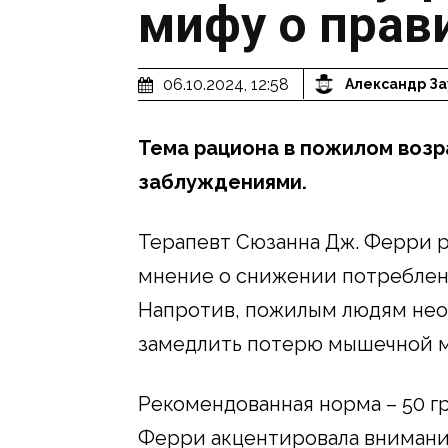
мифу о прав
06.10.2024, 12:58
Александр За
Тема рациона в пожилом возр
заблуждениями.
Терапевт Сюзанна Дж. Ферри ра
мнение о снижении потреблени
Напротив, пожилым людям нео
замедлить потерю мышечной 
Рекомендованная норма – 50 гр
Ферри акцентировала внимание